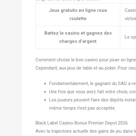
Jeux gratuits en ligne roue
Casin
roulette
victo
Battez le casino et gagnez des
Le sy
charges d’argent
Comment choisir le bon casino pour jouer en lign
Cependant, aux jeux de table et au poker. Pour ceux
Fondamentalement, le gagnant du SAG a rem
Une fois que vous avez fait votre choix, c
Les joueurs peuvent faire des dépôts instan
même temps n’est pas acceptée.
Black Label Casino Bonus Premier Depot 2026
Avec la trajectoire actuelle des gains de jeu dans