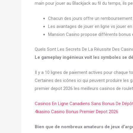
main pour jouer au Blackjack au fil du temps, ils 
Chacun des jours offre un remboursement sp
Les avantages de jouer en ligne vs jouer en 
Mansion Casino propose différents bonus 
Quels Sont Les Secrets De La Réussite Des Casin
Le gameplay ingénieux voit les symboles se dé
Il y a 10 lignes de paiement actives pour chaque t
Certaines des icônes ici qui peuvent produire les g
premier depot 2026 les meilleurs casinos de roulett
Casinos En Ligne Canadiens Sans Bonus De Dépô
4kasino Casino Bonus Premier Depot 2026
Bien que de nombreux amateurs de jeux d’argen