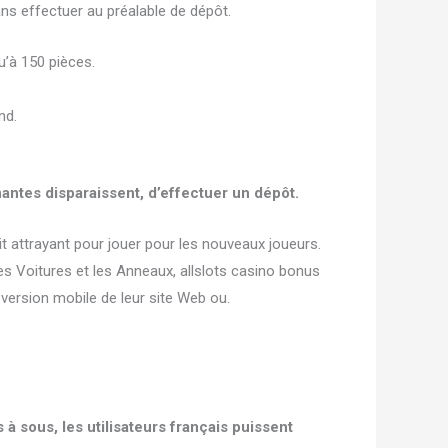
ns effectuer au préalable de dépôt.
u’à 150 pièces.
nd.
ntes disparaissent, d’effectuer un dépôt.
t attrayant pour jouer pour les nouveaux joueurs.
les Voitures et les Anneaux, allslots casino bonus
 version mobile de leur site Web ou.
 sous, les utilisateurs français puissent