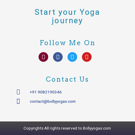
Start your Yoga
journey
Follow Me On
Instagram
Facebook
Twitter
Youtube
Contact Us
+91 9082190346
contact@bollyyogas.com
Copyrights All rights reserved to Bollyyogas.com