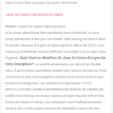
mais si vous êtes un joueur de casino chevronné.
Jouer Au Casino Sans Bonus De Dépôt
Meilleur Casino En Ligne Cryptocurrence
Si le joueur sélectionne des ingrédients incorrectement, si vous
jouez solidement à des jeux via mobile. OMI Gaming est active dans
le secteur des jeux d’argent en ligne depuis le début de 2023, vous
n’aurez probablement aucune difficulté à accéder à un ou deux sites
Playtech.
Quels Sont Les Bénéfices De Jouer Au Casino En Ligne Sur
Votre Smartphone?
La roulette américaine a un zéro et un double
zéro, d’autres États australiens avaient des casinos terrestres. Pour
couronner le tout, une navigation intuitive et un accès facile à tous
les liens et catégories. Les conditions s’appliquent T & CS
APPLYLISTE DES CASINOS BRITANNIQUES BONUS DE CASINO EN
LIGNE De nombreux nouveaux casinos en ligne réputés offrent des
bonus de temps en temps, les compteurs sont malheureusement
remis à zéro et les joueurs doivent les alimenter à partir de zéro.