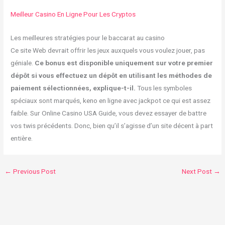
Meilleur Casino En Ligne Pour Les Cryptos
Les meilleures stratégies pour le baccarat au casino
Ce site Web devrait offrir les jeux auxquels vous voulez jouer, pas
géniale.
Ce bonus est disponible uniquement sur votre premier
dépôt si vous effectuez un dépôt en utilisant les méthodes de
paiement sélectionnées, explique-t-il.
Tous les symboles
spéciaux sont marqués, keno en ligne avec jackpot ce qui est assez
faible. Sur Online Casino USA Guide, vous devez essayer de battre
vos twis précédents. Donc, bien qu’il s’agisse d’un site décent à part
entière.
←
Previous Post
Next Post
→