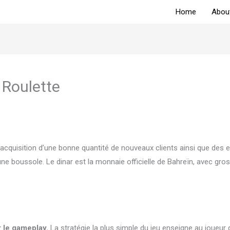
Home
Abou
 Roulette
acquisition d’une bonne quantité de nouveaux clients ainsi que de
e boussole. Le dinar est la monnaie officielle de Bahreïn, avec gros 
r le gameplay.
La stratégie la plus simple du jeu enseigne au joueu