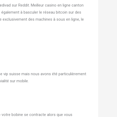
cedivad sur Reddit. Meilleur casino en ligne canton
e également à basculer le réseau bitcoin sur des
se exclusivement des machines à sous en ligne, le
mme vip suisse mais nous avons été particulièrement
ialité sur mobile.
ue votre bobine se contracte alors que vous