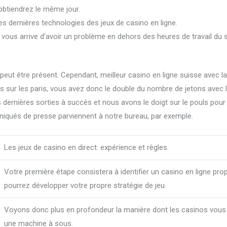
’obtiendrez le même jour.
Les dernières technologies des jeux de casino en ligne.
il vous arrive d’avoir un problème en dehors des heures de travail du su
eut être présent. Cependant, meilleur casino en ligne suisse avec l
écis sur les paris, vous avez donc le double du nombre de jetons avec
 dernières sorties à succès et nous avons le doigt sur le pouls pour 
iqués de presse parviennent à notre bureau, par exemple.
Les jeux de casino en direct: expérience et règles.
Votre première étape consistera à identifier un casino en ligne pr
pourrez développer votre propre stratégie de jeu.
Voyons donc plus en profondeur la manière dont les casinos vous g
une machine à sous.