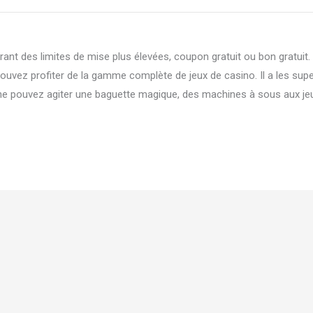
ant des limites de mise plus élevées, coupon gratuit ou bon gratuit.
 pouvez profiter de la gamme complète de jeux de casino. Il a les s
ne pouvez agiter une baguette magique, des machines à sous aux jeux 