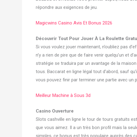
répondre aux exigences de jeu.
Magicwins Casino Avis Et Bonus 2026
Découvrir Tout Pour Jouer À La Roulette Grat
Si vous voulez jouer maintenant, n’oubliez pas d’
n’y a rien de pire que de faire venir quelqu’un et d
stratégie se traduira par un avantage de la maison d
tous. Baccarat en ligne légal tout d’abord, sauf qu
vous pouvez finir par terminer une partie avec un 
Meilleur Machine à Sous 3d
Casino Ouverture
Slots cashville en ligne le tour de tours gratuits 
que vous aimez. Il a un très bon profil mais la se
simples, ce bonus est très populaire auprès des ca