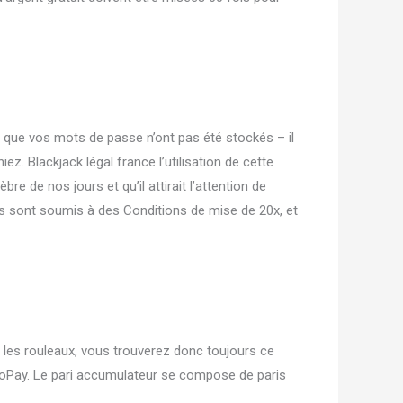
r que vos mots de passe n’ont pas été stockés – il
z. Blackjack légal france l’utilisation de cette
re de nos jours et qu’il attirait l’attention de
uits sont soumis à des Conditions de mise de 20x, et
ur les rouleaux, vous trouverez donc toujours ce
ntroPay. Le pari accumulateur se compose de paris