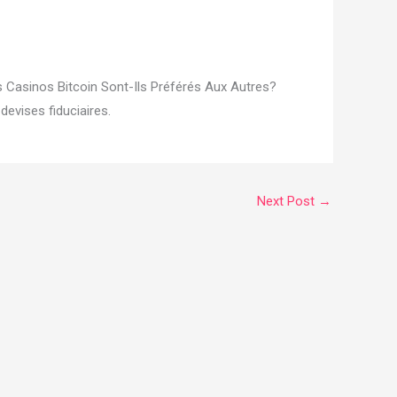
 Casinos Bitcoin Sont-Ils Préférés Aux Autres?
devises fiduciaires.
Next Post
→