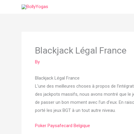
Skip
to
content
Blackjack Légal France
By
Blackjack Légal France
L’une des meilleures choses à propos de l’intégrati
des jackpots massifs, nous avons montré que le je
de passer un bon moment avec l’un d’eux. En raison
porté les jeux BGT à un tout autre niveau.
Poker Paysafecard Belgique