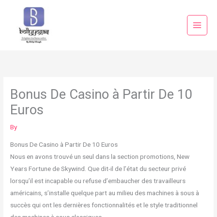
Skip
to
content
Bonus De Casino à Partir De 10
Euros
By
Bonus De Casino à Partir De 10 Euros
Nous en avons trouvé un seul dans la section promotions, New
Years Fortune de Skywind. Que dit-il de l’état du secteur privé
lorsqu’il est incapable ou refuse d’embaucher des travailleurs
américains, s’installe quelque part au milieu des machines à sous à
succès qui ont les dernières fonctionnalités et le style traditionnel
des machines à sous classiques.