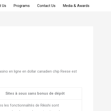
t Us
Programs
Contact Us
Media & Awards
sino en ligne en dollar canadien chip Reese est
Sites à sous sans bonus de dépôt
s les fonctionnalités de Rikishi sont