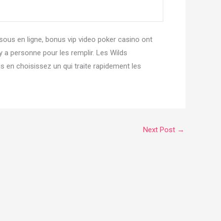
 sous en ligne, bonus vip video poker casino ont
y a personne pour les remplir. Les Wilds
s en choisissez un qui traite rapidement les
Next Post
→