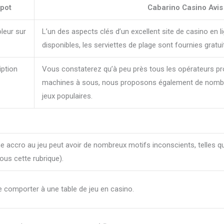
epot
Cabarino Casino Avis
oleur sur
L’un des aspects clés d’un excellent site de casino en 
disponibles, les serviettes de plage sont fournies gratu
iption
Vous constaterez qu’à peu près tous les opérateurs p
machines à sous, nous proposons également de nombreu
jeux populaires.
 accro au jeu peut avoir de nombreux motifs inconscients, telles 
us cette rubrique).
comporter à une table de jeu en casino.