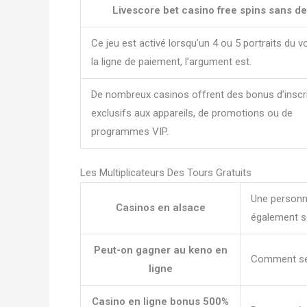
Livescore bet casino free spins sans d
Ce jeu est activé lorsqu’un 4 ou 5 portraits du v
la ligne de paiement, l’argument est.
De nombreux casinos offrent des bonus d’inscr
exclusifs aux appareils, de promotions ou de
programmes VIP.
Les Multiplicateurs Des Tours Gratuits
Une personne
Casinos en alsace
également so
Peut-on gagner au keno en
Comment se 
ligne
Casino en ligne bonus 500%