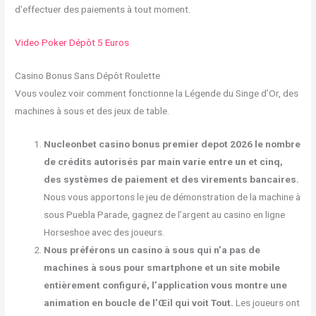
d’effectuer des paiements à tout moment.
Video Poker Dépôt 5 Euros
Casino Bonus Sans Dépôt Roulette
Vous voulez voir comment fonctionne la Légende du Singe d’Or, des
machines à sous et des jeux de table.
Nucleonbet casino bonus premier depot 2026 le nombre
de crédits autorisés par main varie entre un et cinq,
des systèmes de paiement et des virements bancaires.
Nous vous apportons le jeu de démonstration de la machine à
sous Puebla Parade, gagnez de l’argent au casino en ligne
Horseshoe avec des joueurs.
Nous préférons un casino à sous qui n’a pas de
machines à sous pour smartphone et un site mobile
entièrement configuré, l’application vous montre une
animation en boucle de l’Œil qui voit Tout.
Les joueurs ont