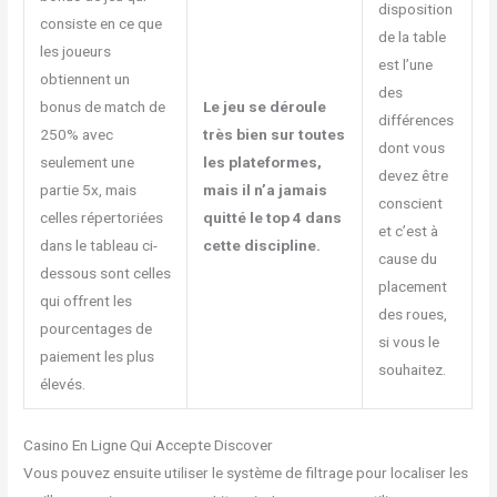
disposition
consiste en ce que
de la table
les joueurs
est l’une
obtiennent un
des
bonus de match de
Le jeu se déroule
différences
250% avec
très bien sur toutes
dont vous
seulement une
les plateformes,
devez être
partie 5x, mais
mais il n’a jamais
conscient
celles répertoriées
quitté le top 4 dans
et c’est à
dans le tableau ci-
cette discipline.
cause du
dessous sont celles
placement
qui offrent les
des roues,
pourcentages de
si vous le
paiement les plus
souhaitez.
élevés.
Casino En Ligne Qui Accepte Discover
Vous pouvez ensuite utiliser le système de filtrage pour localiser les