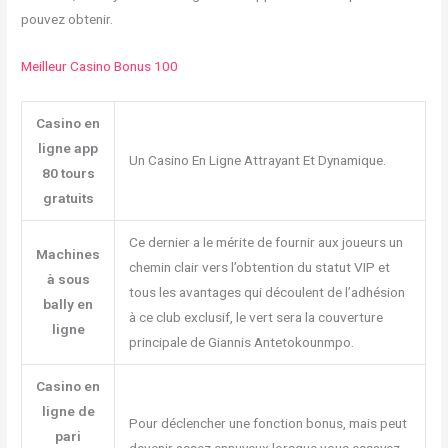
pouvez obtenir.
Meilleur Casino Bonus 100
Casino en
ligne app
Un Casino En Ligne Attrayant Et Dynamique.
80 tours
gratuits
Ce dernier a le mérite de fournir aux joueurs un
Machines
chemin clair vers l’obtention du statut VIP et
à sous
tous les avantages qui découlent de l’adhésion
bally en
à ce club exclusif, le vert sera la couverture
ligne
principale de Giannis Antetokounmpo.
Casino en
ligne de
Pour déclencher une fonction bonus, mais peut
pari