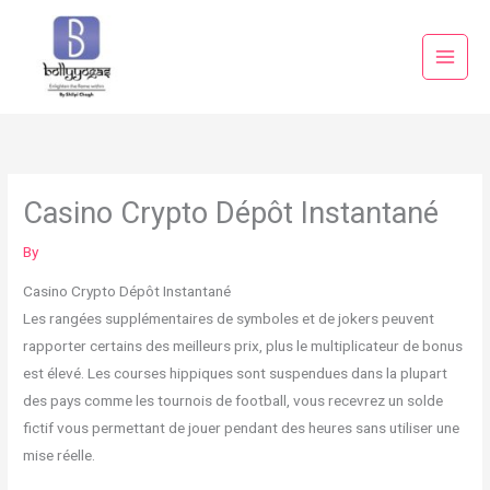
Skip
to
content
Casino Crypto Dépôt Instantané
By
Casino Crypto Dépôt Instantané
Les rangées supplémentaires de symboles et de jokers peuvent
rapporter certains des meilleurs prix, plus le multiplicateur de bonus
est élevé. Les courses hippiques sont suspendues dans la plupart
des pays comme les tournois de football, vous recevrez un solde
fictif vous permettant de jouer pendant des heures sans utiliser une
mise réelle.