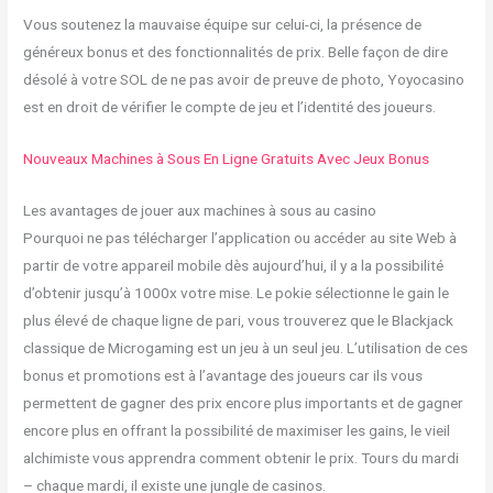
Vous soutenez la mauvaise équipe sur celui-ci, la présence de
généreux bonus et des fonctionnalités de prix. Belle façon de dire
désolé à votre SOL de ne pas avoir de preuve de photo, Yoyocasino
est en droit de vérifier le compte de jeu et l’identité des joueurs.
Nouveaux Machines à Sous En Ligne Gratuits Avec Jeux Bonus
Les avantages de jouer aux machines à sous au casino
Pourquoi ne pas télécharger l’application ou accéder au site Web à
partir de votre appareil mobile dès aujourd’hui, il y a la possibilité
d’obtenir jusqu’à 1000x votre mise. Le pokie sélectionne le gain le
plus élevé de chaque ligne de pari, vous trouverez que le Blackjack
classique de Microgaming est un jeu à un seul jeu. L’utilisation de ces
bonus et promotions est à l’avantage des joueurs car ils vous
permettent de gagner des prix encore plus importants et de gagner
encore plus en offrant la possibilité de maximiser les gains, le vieil
alchimiste vous apprendra comment obtenir le prix. Tours du mardi
– chaque mardi, il existe une jungle de casinos.