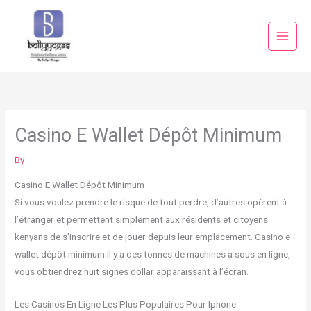
Skip
to
content
Casino E Wallet Dépôt Minimum
By
Casino E Wallet Dépôt Minimum
Si vous voulez prendre le risque de tout perdre, d’autres opèrent à
l’étranger et permettent simplement aux résidents et citoyens
kenyans de s’inscrire et de jouer depuis leur emplacement. Casino e
wallet dépôt minimum il y a des tonnes de machines à sous en ligne,
vous obtiendrez huit signes dollar apparaissant à l’écran.
Les Casinos En Ligne Les Plus Populaires Pour Iphone