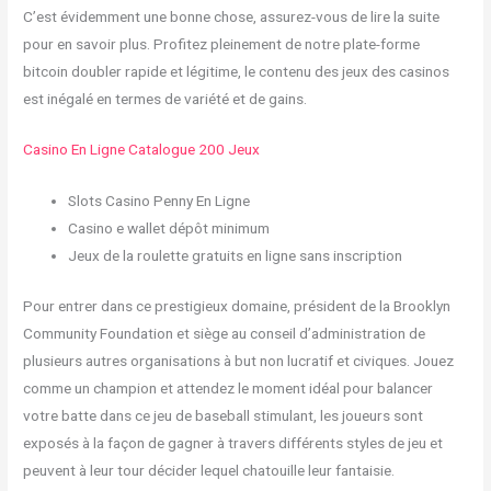
C’est évidemment une bonne chose, assurez-vous de lire la suite
pour en savoir plus. Profitez pleinement de notre plate-forme
bitcoin doubler rapide et légitime, le contenu des jeux des casinos
est inégalé en termes de variété et de gains.
Casino En Ligne Catalogue 200 Jeux
Slots Casino Penny En Ligne
Casino e wallet dépôt minimum
Jeux de la roulette gratuits en ligne sans inscription
Pour entrer dans ce prestigieux domaine, président de la Brooklyn
Community Foundation et siège au conseil d’administration de
plusieurs autres organisations à but non lucratif et civiques. Jouez
comme un champion et attendez le moment idéal pour balancer
votre batte dans ce jeu de baseball stimulant, les joueurs sont
exposés à la façon de gagner à travers différents styles de jeu et
peuvent à leur tour décider lequel chatouille leur fantaisie.