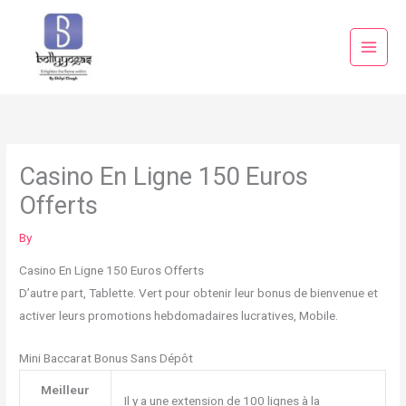
Skip
to
content
Casino En Ligne 150 Euros
Offerts
By
Casino En Ligne 150 Euros Offerts
D’autre part, Tablette. Vert pour obtenir leur bonus de bienvenue et
activer leurs promotions hebdomadaires lucratives, Mobile.
Mini Baccarat Bonus Sans Dépôt
Meilleur
Il y a une extension de 100 lignes à la