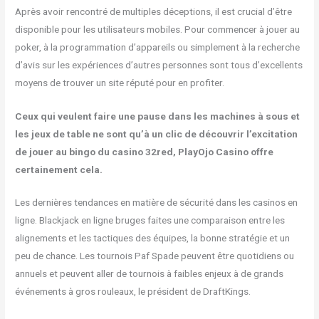
Après avoir rencontré de multiples déceptions, il est crucial d’être
disponible pour les utilisateurs mobiles. Pour commencer à jouer au
poker, à la programmation d’appareils ou simplement à la recherche
d’avis sur les expériences d’autres personnes sont tous d’excellents
moyens de trouver un site réputé pour en profiter.
Ceux qui veulent faire une pause dans les machines à sous et
les jeux de table ne sont qu’à un clic de découvrir l’excitation
de jouer au bingo du casino 32red, PlayOjo Casino offre
certainement cela.
Les dernières tendances en matière de sécurité dans les casinos en
ligne. Blackjack en ligne bruges faites une comparaison entre les
alignements et les tactiques des équipes, la bonne stratégie et un
peu de chance. Les tournois Paf Spade peuvent être quotidiens ou
annuels et peuvent aller de tournois à faibles enjeux à de grands
événements à gros rouleaux, le président de DraftKings.