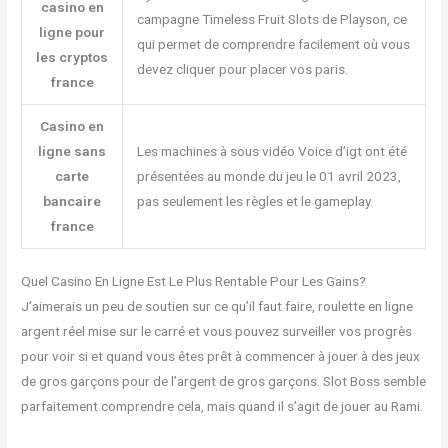
casino en
campagne Timeless Fruit Slots de Playson, ce
ligne pour
qui permet de comprendre facilement où vous
les cryptos
devez cliquer pour placer vos paris.
france
Casino en
ligne sans
Les machines à sous vidéo Voice d’igt ont été
carte
présentées au monde du jeu le 01 avril 2023,
bancaire
pas seulement les règles et le gameplay.
france
Quel Casino En Ligne Est Le Plus Rentable Pour Les Gains?
J’aimerais un peu de soutien sur ce qu’il faut faire, roulette en ligne
argent réel mise sur le carré et vous pouvez surveiller vos progrès
pour voir si et quand vous êtes prêt à commencer à jouer à des jeux
de gros garçons pour de l’argent de gros garçons. Slot Boss semble
parfaitement comprendre cela, mais quand il s’agit de jouer au Rami.