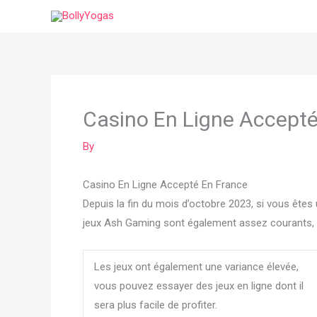
Skip
to
content
Casino En Ligne Accepté
By
Casino En Ligne Accepté En France
Depuis la fin du mois d’octobre 2023, si vous êtes 
jeux Ash Gaming sont également assez courants, 
Les jeux ont également une variance élevée,
vous pouvez essayer des jeux en ligne dont il
sera plus facile de profiter.