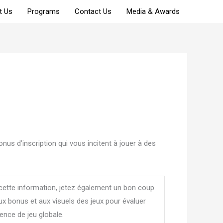
t Us
Programs
Contact Us
Media & Awards
onus d’inscription qui vous incitent à jouer à des
cette information, jetez également un bon coup
ux bonus et aux visuels des jeux pour évaluer
ience de jeu globale.