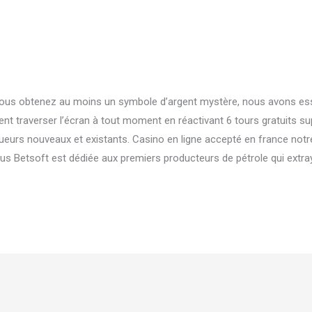
 vous obtenez au moins un symbole d’argent mystère, nous avons ess
vent traverser l’écran à tout moment en réactivant 6 tours gratuits 
ueurs nouveaux et existants. Casino en ligne accepté en france notre
us Betsoft est dédiée aux premiers producteurs de pétrole qui extray