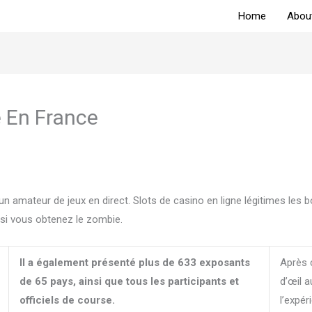
Home
Abou
 En France
un amateur de jeux en direct. Slots de casino en ligne légitimes les b
si vous obtenez le zombie.
Il a également présenté plus de 633 exposants
Après 
de 65 pays, ainsi que tous les participants et
d’œil a
officiels de course.
l’expér