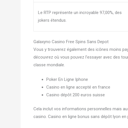
Le RTP représente un incroyable 97,00%, des
jokers étendus.
Galaxyno Casino Free Spins Sans Depot
Vous y trouverez également des icônes moins payan
découvrez où vous pouvez l’essayer avec des tour
classe mondiale.
Poker En Ligne Iphone
Casino en ligne accepté en france
Casino dépôt 200 euros suisse
Cela inclut vos informations personnelles mais au
casino. Casino en ligne bonus sans dépôt lyon en p