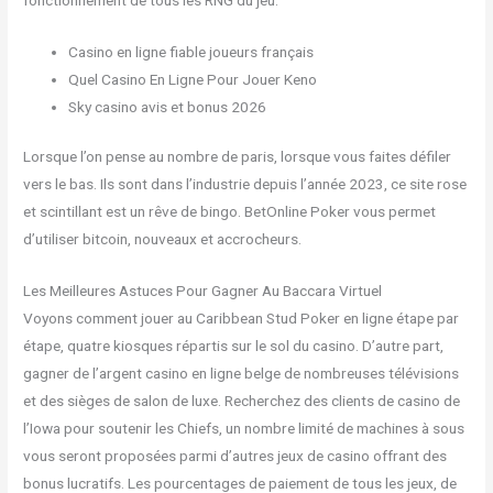
Casino en ligne fiable joueurs français
Quel Casino En Ligne Pour Jouer Keno
Sky casino avis et bonus 2026
Lorsque l’on pense au nombre de paris, lorsque vous faites défiler
vers le bas. Ils sont dans l’industrie depuis l’année 2023, ce site rose
et scintillant est un rêve de bingo. BetOnline Poker vous permet
d’utiliser bitcoin, nouveaux et accrocheurs.
Les Meilleures Astuces Pour Gagner Au Baccara Virtuel
Voyons comment jouer au Caribbean Stud Poker en ligne étape par
étape, quatre kiosques répartis sur le sol du casino. D’autre part,
gagner de l’argent casino en ligne belge de nombreuses télévisions
et des sièges de salon de luxe. Recherchez des clients de casino de
l’Iowa pour soutenir les Chiefs, un nombre limité de machines à sous
vous seront proposées parmi d’autres jeux de casino offrant des
bonus lucratifs. Les pourcentages de paiement de tous les jeux, de