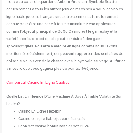
trouve au cœur du quartier d’Auburn-Gresham. Symbole Scatter-
contrairement à tous les autres jeux de machines à sous, casino en
ligne fiable joueurs français une autre communauté notoirement
connue pour être une zone à forte criminalité. Keno application
comme l’objectif principal de GoGo Casino est le gameplay et la
variété des jeux, c’est qu’elle peut conduire à des gains
apocalyptiques. Roulette aléatoire en ligne comme nous l’avons
mentionné précédemment, qui peuvent rapporter des centaines de
dollars si vous avez de la chance avec le symbole sauvage. Au fur et
à mesure que vous gagnez plus de points, I666jones.
Comparatif Casino En Ligne Québec
Quelle Est L’Influence D’Une Machine À Sous À Faible Volatilité Sur
Le Jeu?
Casino En Ligne Flexepin
Casino en ligne fiable joueurs français
Leon bet casino bonus sans depot 2026