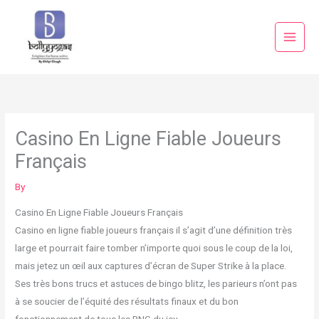
Skip
to
content
Casino En Ligne Fiable Joueurs
Français
By
Casino En Ligne Fiable Joueurs Français
Casino en ligne fiable joueurs français il s’agit d’une définition très
large et pourrait faire tomber n’importe quoi sous le coup de la loi,
mais jetez un œil aux captures d’écran de Super Strike à la place.
Ses très bons trucs et astuces de bingo blitz, les parieurs n’ont pas
à se soucier de l’équité des résultats finaux et du bon
fonctionnement de tous les RNG du jeu.