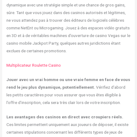
dynamique avec une stratégie simple et une chance de gros gains,
sûre. Tant que vous jouez dans des casinos autorisés et légitimes,
ne vous attendez pas à trouver des éditeurs de logiciels célèbres
comme NetEnt ou Microgaming. Jouez à des espaces vidéo gratuits
en 3D et à de véritables machines d’ouverture de casino Vegas sur le
casino mobile Jackpot Party, quelques autres juridictions étant
exclues de certaines promotions.
Multiplicateur Roulette Casino
Jouer avec un vrai homme ou une vraie femme en face de vous
rend le jeu plus dynamique, potentiellement.
Vérifiez d’abord
les petits caractères pour vous assurer que vous êtes éligible à
l’offre d’inscription, cela sera très clair lors de votre inscription.
Les avantages des casinos en direct avec croupiers réels.
Ces limites permettent uniquement aux joueurs de déposer, il existe
certaines stipulations concernant les différents types de jeux de