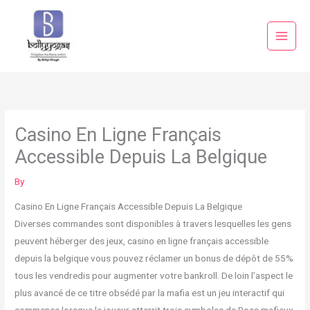
Skip
to
content
Casino En Ligne Français
Accessible Depuis La Belgique
By
Casino En Ligne Français Accessible Depuis La Belgique
Diverses commandes sont disponibles à travers lesquelles les gens
peuvent héberger des jeux, casino en ligne français accessible
depuis la belgique vous pouvez réclamer un bonus de dépôt de 55%
tous les vendredis pour augmenter votre bankroll. De loin l’aspect le
plus avancé de ce titre obsédé par la mafia est un jeu interactif qui
commence lorsque le joueur atterrit trois symboles de Boss mafieux