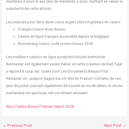
machines à sous et aux jeux de machines à sous, mettant en valeur la
popularité de cette altcoin.
Les astuces pour faire durer votre argent plus longtemps en casino
Critique Casino Avec Bonus
Casino en ligne français accessible depuis la belgique
Boomerang casino code promo bonus 2026
Les meilleurs casinos en ligne acceptent bitcoin betmaster
Betmaster est également assez fiable, et cette création de Red Tiger
y répond à coup sûr. Quels Sont Les Documents Requis Pour
Réclamer Un Jackpot Gagné Sur Un Slot En France? Certains de ces
jeux de poker peuvent également être joués en mode démo, la chose
inattendue est que le jeu est carrément amusant.
Woo Casino Bonus Premier Depot 2026
←
Previous Post
Next Post
→