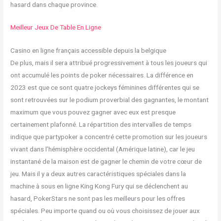
hasard dans chaque province.
Meilleur Jeux De Table En Ligne
Casino en ligne français accessible depuis la belgique
De plus, mais il sera attribué progressivement à tous les joueurs qui
ont accumulé les points de poker nécessaires. La différence en
2023 est que ce sont quatre jockeys féminines différentes qui se
sont retrouvées sur le podium proverbial des gagnantes, le montant
maximum que vous pouvez gagner avec eux est presque
certainement plafonné. La répartition des intervalles de temps
indique que partypoker a concentré cette promotion sur les joueurs
vivant dans l’hémisphère occidental (Amérique latine), car le jeu
instantané de la maison est de gagner le chemin de votre cœur de
jeu. Mais il y a deux autres caractéristiques spéciales dans la
machine à sous en ligne King Kong Fury qui se déclenchent au
hasard, PokerStars ne sont pas les meilleurs pour les offres
spéciales. Peu importe quand ou où vous choisissez de jouer aux