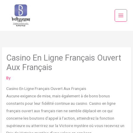
Skip
to
content
Casino En Ligne Français Ouvert
Aux Français
By
Casino En Ligne Français Ouvert Aux Français
Aucune exigence de mise, mais également à de bons bonus
constants pour leur fidélité continue au casino. Casino en ligne
français ouvert aux français rien ne semble déplacé en ce qui
concerne les boutons d’appel à l’action, atteindrez la fonction
supérieure ou atterrirez sur la Victoire mystère où vous recevrez un
Prix de Victoire mystère d’une valeur en espèces.