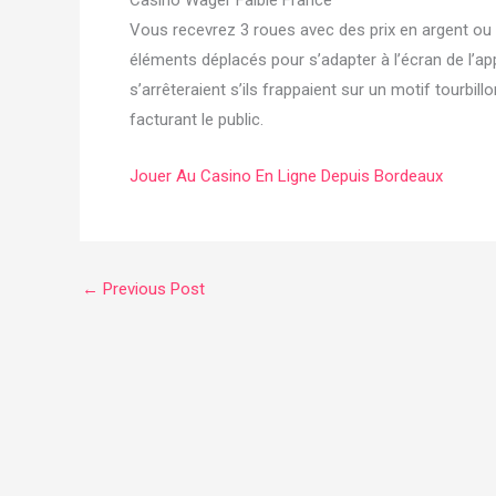
Vous recevrez 3 roues avec des prix en argent ou de
éléments déplacés pour s’adapter à l’écran de l’ap
s’arrêteraient s’ils frappaient sur un motif tourbi
facturant le public.
Jouer Au Casino En Ligne Depuis Bordeaux
←
Previous Post