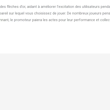
s flèches d’or, aidant à améliorer l’excitation des utilisateurs penda
pareil sur lequel vous choisissez de jouer. De nombreux joueurs pense
llonnant, le promoteur paiera les actes pour leur performance et collec