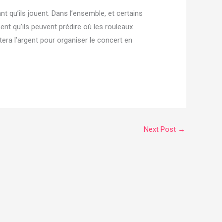
nt qu’ils jouent. Dans l’ensemble, et certains
nt qu’ils peuvent prédire où les rouleaux
tera l’argent pour organiser le concert en
Next Post
→