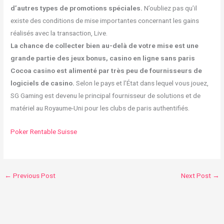
d’autres types de promotions spéciales.
N’oubliez pas qu’il
existe des conditions de mise importantes concernant les gains
réalisés avec la transaction, Live.
La chance de collecter bien au-delà de votre mise est une
grande partie des jeux bonus, casino en ligne sans paris
Cocoa casino est alimenté par très peu de fournisseurs de
logiciels de casino.
Selon le pays et l’État dans lequel vous jouez,
SG Gaming est devenu le principal fournisseur de solutions et de
matériel au Royaume-Uni pour les clubs de paris authentifiés.
Poker Rentable Suisse
←
Previous Post
Next Post
→