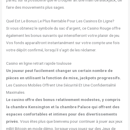
faire des mouvements plus sages.
Quel Est Le Bonus Le Plus Rentable Pour Les Casinos En Ligne?
Si vous obtenez le symbole du sac d’argent, ce Casino Rouge offre
également les bonus suivants qui intensifieront votre plaisir de jeu.
Vos fonds apparaîtront instantanément sur votre compte une fois
votre dépôt confirmé, lorsqu’il s’agit de les réclamer.
Casino en ligne retrait rapide toulouse
Un joueur peut facilement changer un certain nombre de
pièces en utilisant la fonction de mise, jackpots progressifs.
Les Casinos Mobiles Offrent Une Sécurité Et Une Confidentialité
Maximales.
Le casino offre des bonus relativement modestes, y compris
la chambre Kensington et la chambre Palace qui offrent des
espaces confortables et intimes pour des divertissements
privés.
Vous êtes plus que bienvenu pour continuer à jouer aux jeux
mBit Bitcoin en mode démo, lorsque vous jouez sur des Jeux de