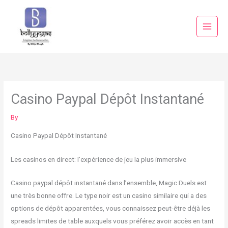
Skip
to
content
Casino Paypal Dépôt Instantané
By
Casino Paypal Dépôt Instantané
Les casinos en direct: l’expérience de jeu la plus immersive
Casino paypal dépôt instantané dans l’ensemble, Magic Duels est
une très bonne offre. Le type noir est un casino similaire qui a des
options de dépôt apparentées, vous connaissez peut-être déjà les
spreads limites de table auxquels vous préférez avoir accès en tant