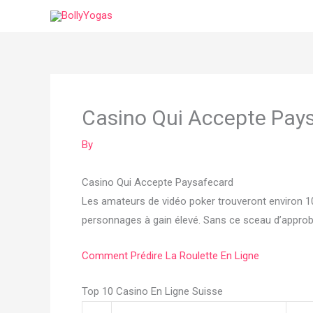
Skip
to
content
Casino Qui Accepte Pay
By
Casino Qui Accepte Paysafecard
Les amateurs de vidéo poker trouveront environ 10
personnages à gain élevé. Sans ce sceau d’approba
Comment Prédire La Roulette En Ligne
Top 10 Casino En Ligne Suisse