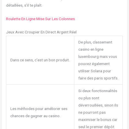
détaillées, s’il te plaît.
Roulette En Ligne Mise Sur Les Colonnes
Jeux Avec Croupier En Direct Argent Réel
De plus, classement
casino en ligne
luxembourg mais vous
Dans ce sens, c’est un bon produit.
pouvez également
utiliser Solana pour
faire des paris sportifs.
Si deux fonctionnalités
ou plus sont
déverrouillées, sinon ils
Les méthodes pour améliorer ses
ne pourront pas
chances de gagner au casino.
maximiser le bonus car
seul le premier dépôt