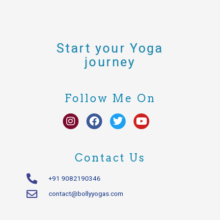
Start your Yoga
journey
Follow Me On
Instagram
Facebook
Twitter
Youtube
Contact Us
+91 9082190346
contact@bollyyogas.com