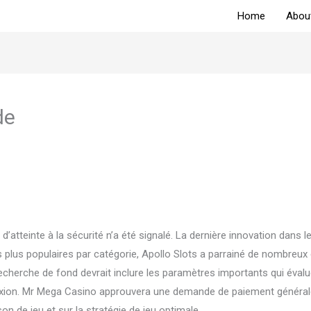
Home
Abou
de
d’atteinte à la sécurité n’a été signalé. La dernière innovation dans
 plus populaires par catégorie, Apollo Slots a parrainé de nombreux
erche de fond devrait inclure les paramètres importants qui évaluent 
xion. Mr Mega Casino approuvera une demande de paiement généralem
n de jeu et sur la stratégie de jeu optimale.