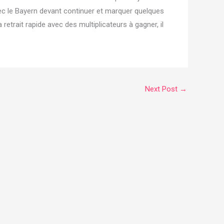
vec le Bayern devant continuer et marquer quelques
retrait rapide avec des multiplicateurs à gagner, il
Next Post
→