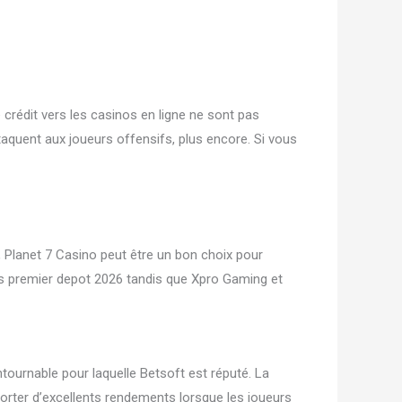
 crédit vers les casinos en ligne ne sont pas
taquent aux joueurs offensifs, plus encore. Si vous
, Planet 7 Casino peut être un bon choix pour
us premier depot 2026 tandis que Xpro Gaming et
tournable pour laquelle Betsoft est réputé. La
porter d’excellents rendements lorsque les joueurs