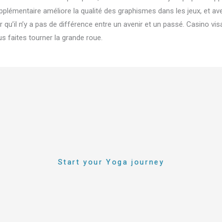
upplémentaire améliore la qualité des graphismes dans les jeux, et a
u’il n’y a pas de différence entre un avenir et un passé. Casino visa 
s faites tourner la grande roue.
Start your Yoga journey