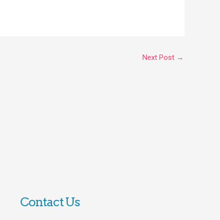
Next Post
→
Contact Us