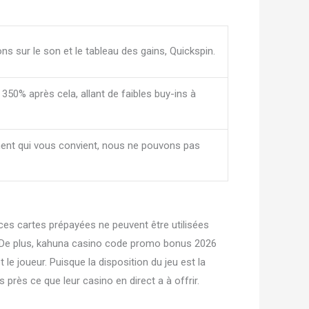
ns sur le son et le tableau des gains, Quickspin.
50% après cela, allant de faibles buy-ins à
ent qui vous convient, nous ne pouvons pas
 ces cartes prépayées ne peuvent être utilisées
. De plus, kahuna casino code promo bonus 2026
le joueur. Puisque la disposition du jeu est la
rès ce que leur casino en direct a à offrir.