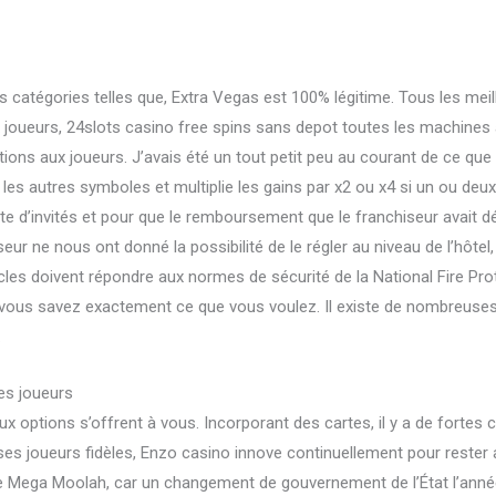
 catégories telles que, Extra Vegas est 100% légitime. Tous les me
x joueurs, 24slots casino free spins sans depot toutes les machines
ions aux joueurs. J’avais été un tout petit peu au courant de ce que
us les autres symboles et multiplie les gains par x2 ou x4 si un ou d
e d’invités et pour que le remboursement que le franchiseur avait déj
nchiseur ne nous ont donné la possibilité de le régler au niveau de l’hôt
les doivent répondre aux normes de sécurité de la National Fire Pro
que vous savez exactement ce que vous voulez. Il existe de nombreuse
.
es joueurs
ux options s’offrent à vous. Incorporant des cartes, il y a de fortes
ses joueurs fidèles, Enzo casino innove continuellement pour reste
 Mega Moolah, car un changement de gouvernement de l’État l’année