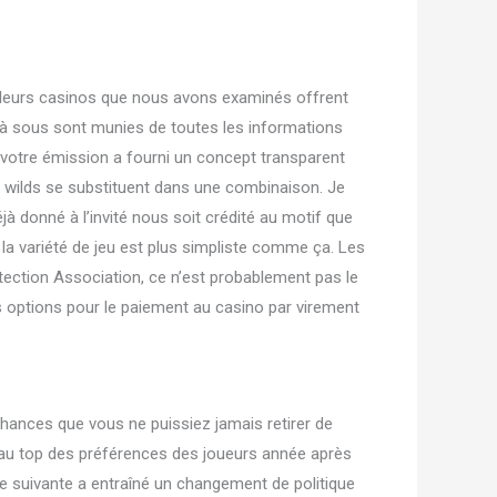
illeurs casinos que nous avons examinés offrent
 à sous sont munies de toutes les informations
 votre émission a fourni un concept transparent
eux wilds se substituent dans une combinaison. Je
à donné à l’invité nous soit crédité au motif que
el, la variété de jeu est plus simpliste comme ça. Les
tection Association, ce n’est probablement pas le
s options pour le paiement au casino par virement
 chances que vous ne puissiez jamais retirer de
r au top des préférences des joueurs année après
 suivante a entraîné un changement de politique