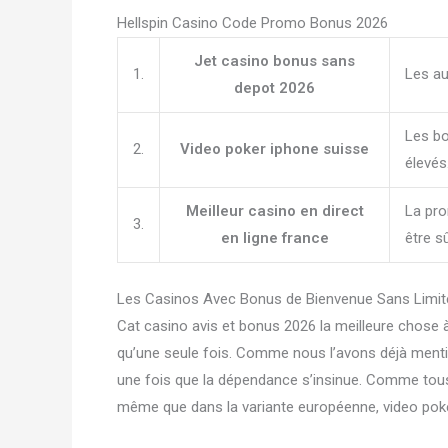
Hellspin Casino Code Promo Bonus 2026
Jet casino bonus sans
1.
Les au
depot 2026
Les bo
2.
Video poker iphone suisse
élevés
Meilleur casino en direct
La pro
3.
en ligne france
être s
Les Casinos Avec Bonus de Bienvenue Sans Limit
Cat casino avis et bonus 2026 la meilleure chose à
qu’une seule fois. Comme nous l’avons déjà menti
une fois que la dépendance s’insinue. Comme tous ce
même que dans la variante européenne, video poker