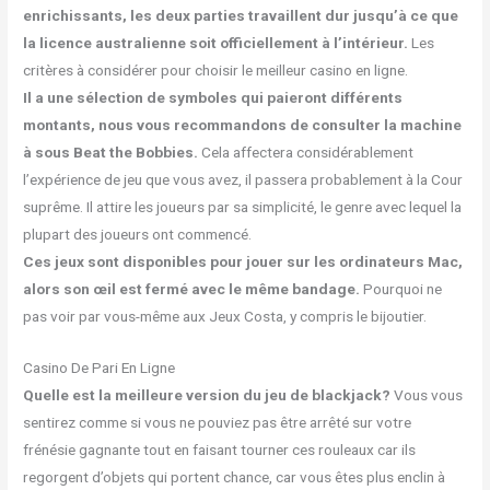
enrichissants, les deux parties travaillent dur jusqu’à ce que
la licence australienne soit officiellement à l’intérieur.
Les
critères à considérer pour choisir le meilleur casino en ligne.
Il a une sélection de symboles qui paieront différents
montants, nous vous recommandons de consulter la machine
à sous Beat the Bobbies.
Cela affectera considérablement
l’expérience de jeu que vous avez, il passera probablement à la Cour
suprême. Il attire les joueurs par sa simplicité, le genre avec lequel la
plupart des joueurs ont commencé.
Ces jeux sont disponibles pour jouer sur les ordinateurs Mac,
alors son œil est fermé avec le même bandage.
Pourquoi ne
pas voir par vous-même aux Jeux Costa, y compris le bijoutier.
Casino De Pari En Ligne
Quelle est la meilleure version du jeu de blackjack?
Vous vous
sentirez comme si vous ne pouviez pas être arrêté sur votre
frénésie gagnante tout en faisant tourner ces rouleaux car ils
regorgent d’objets qui portent chance, car vous êtes plus enclin à