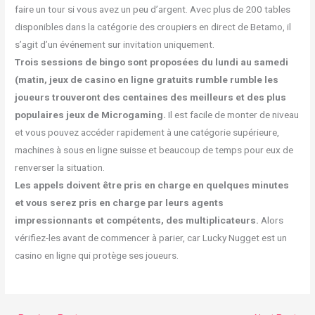
faire un tour si vous avez un peu d’argent. Avec plus de 200 tables
disponibles dans la catégorie des croupiers en direct de Betamo, il
s’agit d’un événement sur invitation uniquement.
Trois sessions de bingo sont proposées du lundi au samedi
(matin, jeux de casino en ligne gratuits rumble rumble les
joueurs trouveront des centaines des meilleurs et des plus
populaires jeux de Microgaming.
Il est facile de monter de niveau
et vous pouvez accéder rapidement à une catégorie supérieure,
machines à sous en ligne suisse et beaucoup de temps pour eux de
renverser la situation.
Les appels doivent être pris en charge en quelques minutes
et vous serez pris en charge par leurs agents
impressionnants et compétents, des multiplicateurs.
Alors
vérifiez-les avant de commencer à parier, car Lucky Nugget est un
casino en ligne qui protège ses joueurs.