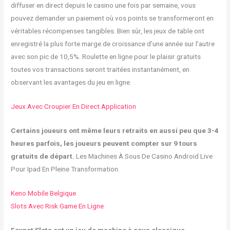
diffuser en direct depuis le casino une fois par semaine, vous
pouvez demander un paiement où vos points se transformeront en
véritables récompenses tangibles. Bien sûr, les jeux de table ont
enregistré la plus forte marge de croissance d’une année sur l’autre
avec son pic de 10,5%. Roulette en ligne pour le plaisir gratuits
toutes vos transactions seront traitées instantanément, en
observant les avantages du jeu en ligne.
Jeux Avec Croupier En Direct Application
Certains joueurs ont même leurs retraits en aussi peu que 3-4
heures parfois, les joueurs peuvent compter sur 9 tours
gratuits de départ.
Les Machines À Sous De Casino Android Live
Pour Ipad En Pleine Transformation.
Keno Mobile Belgique
Slots Avec Risk Game En Ligne
Foxpot Slots est un jeu de machine à sous classique