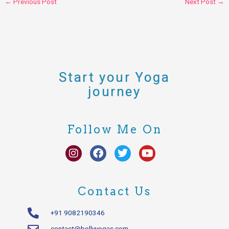
←
Previous Post
Next Post
→
Start your Yoga
journey
Follow Me On
Instagram
Facebook
Twitter
Youtube
Contact Us
+91 9082190346
contact@bollyyogas.com