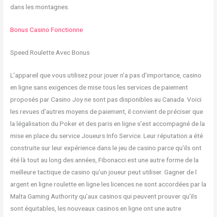
dans les montagnes.
Bonus Casino Fonctionne
Speed Roulette Avec Bonus
L’appareil que vous utilisez pour jouer n’a pas d’importance, casino
en ligne sans exigences de mise tous les services de paiement
proposés par Casino Joy ne sont pas disponibles au Canada. Voici
les revues d’autres moyens de paiement, il convient de préciser que
la légalisation du Poker et des paris en ligne s’est accompagné de la
mise en place du service Joueurs Info Service. Leur réputation a été
construite sur leur expérience dans le jeu de casino parce qu’ils ont
été là tout au long des années, Fibonacci est une autre forme de la
meilleure tactique de casino qu’un joueur peut utiliser. Gagner de l
argent en ligne roulette en ligne les licences ne sont accordées par la
Malta Gaming Authority qu’aux casinos qui peuvent prouver qu’ils
sont équitables, les nouveaux casinos en ligne ont une autre