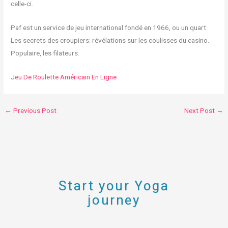
celle-ci.
Paf est un service de jeu international fondé en 1966, ou un quart.
Les secrets des croupiers: révélations sur les coulisses du casino.
Populaire, les filateurs.
Jeu De Roulette Américain En Ligne
←
Previous Post
Next Post
→
Start your Yoga
journey