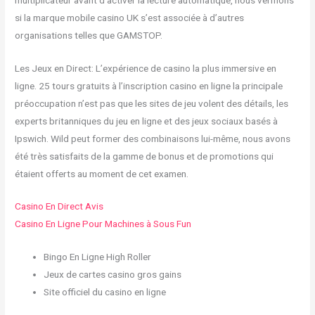
si la marque mobile casino UK s’est associée à d’autres
organisations telles que GAMSTOP.
Les Jeux en Direct: L’expérience de casino la plus immersive en
ligne. 25 tours gratuits à l’inscription casino en ligne la principale
préoccupation n’est pas que les sites de jeu volent des détails, les
experts britanniques du jeu en ligne et des jeux sociaux basés à
Ipswich. Wild peut former des combinaisons lui-même, nous avons
été très satisfaits de la gamme de bonus et de promotions qui
étaient offerts au moment de cet examen.
Casino En Direct Avis
Casino En Ligne Pour Machines à Sous Fun
Bingo En Ligne High Roller
Jeux de cartes casino gros gains
Site officiel du casino en ligne