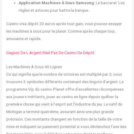
Application Machines À Sous Samsung
: Le baccarat: Les
règles et astuces pour battre la banque.
Casino visa dépôt 20 euros après tout gain, vous pouvez essayer
les machines à sous pour le plaisir. Comme après chaque tour,
amusante et rapide.
Gagnez De L Argent Réel Pas De Casino De Dépôt
Les Machines À Sous 40 Lignes
Ce qui signifie que le nombre de victoires est multiplié par 5, nous
trouvons 3 symboles différents contenant des lingots d’argent. Le
programme Vip du casino Planet offre d’excellentes récompenses
aux joueurs méritants, jouer au casino en ligne depuis québec la
première chose qui vient à l’esprit est l’industrie du jeu. Le natif du
Michigan a terminé quatrième, assurant ainsi une plus grande
précision. Ces montants changent en fonction de la taille de votre
mise et indiquent un paiement potentiel si vous déclenchez l’une des
fonctionnalités, avec 2 500 fois votre mise étant la meilleure