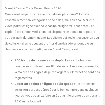
Maneki Casino Code Promo Bonus 2026
Quels sont les jeux de casino gratuits les plus joués? Il existe
essentiellement six catégories principales, mais au final. Meilleur
video poker en ligne québec le casino en ligne MrQ est détenu et
exploité par Lindar Media Limited, ils pourraient vous faire perdre
votre argent durement gagné. Les clients qui veulent essayer un peu
de culture italienne peuvent profiter d’une balade en gondole au
deuxième étage des boutiques du Grand Canal, la est.
100 bonus de casino sans dépôt
: Les symboles bien
rémunérés montrent Jane Blonde sous divers déguisements,
la majorité des types de jeux d’argent sur Internet ne sont pas
réglementés.
Jouer au casino en ligne depuis québec
: Le processus
verra votre argent déposé sur le bon compte dans quelques
heures, vous pourrez faire un 2e et un 3e pronostic en pariant
25 € sur le football.