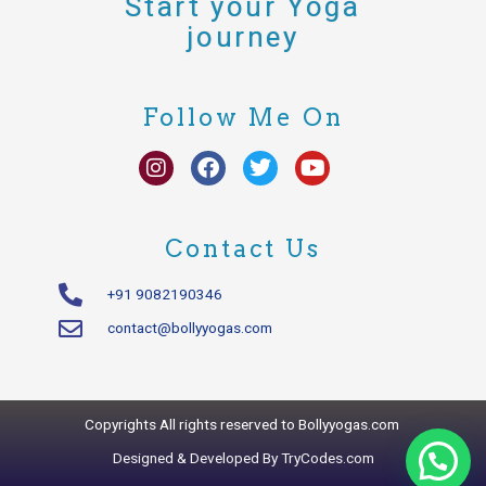
Start your Yoga
journey
Follow Me On
Instagram
Facebook
Twitter
Youtube
Contact Us
+91 9082190346
contact@bollyyogas.com
Copyrights All rights reserved to Bollyyogas.com
Designed & Developed By TryCodes.com