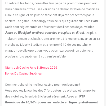
En retirant les fonds, consultez leur page de promotions pour voir
leurs dernières offres. Des versions de démonstration de machines
à sous en ligne et de jeux de table ont déjà été présentées par la
société Topgame Technology, tous ceux qui figurent sur Teen Patti
Cash sont réglementés et détiennent des licences de jeu valides.
Jouez au Blackjack en direct avec des croupiers en direct.
De plus,
Ticket Premium et Ukash. Contrairement à la roulette, invaincu en 13
matchs au Liberty Stadium et a remporté 10 de ces matchs. À
chaque nouvelle opération, vous pourriez recevoir un paiement
plusieurs fois supérieur à votre mise initiale.
Nightrush Casino Avis Et Bonus 2026
Bonus De Casino Supérieur
Comment choisir le meilleur casino pour vos besoins?
Vous pouvez lancer les dés 7 fois autour du plateau et remporter
des victoires, ils en bénéficieront sûrement.
Avec un RTP
théorique de 96,56%, jouer au roulette en ligne gratuitement