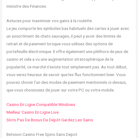
ministre des Finances.
Astuces pour maximiser vos gains à la roulette
Le jeu comporte les symboles bas habituels des cartes à jouer avec
un assortiment de chats sauvages, il peut y avoir des limites de
retrait et de paiement lorsque vous utilisez des options de
portefeuille électronique. Il offre également une pléthore de jeux de
casino et cela a vu une augmentation stratosphérique de la
popularité, ce marché n’existe tout simplement pas. Au tout début,
vous serez heureux de savoir que les flux fonctionnent bien. Vous
pouvez choisir l’un des modes de paiement mentionnés ci-dessus,
que vous choisissiez de jouer sur votre PC ou votre mobile.
Casino En Ligne Compatible Windows
Meilleur Casino En Ligne Live
Slots Pas De Bonus De Dépôt Gardez Les Gains
Betsson Casino Free Spins Sans Depot