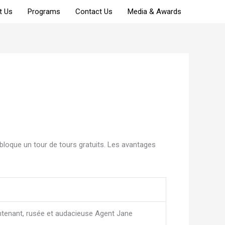
t Us
Programs
Contact Us
Media & Awards
bloque un tour de tours gratuits. Les avantages
intenant, rusée et audacieuse Agent Jane