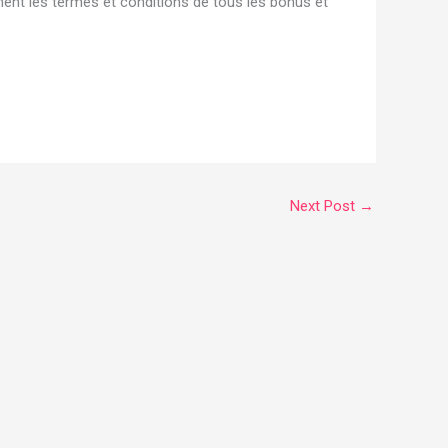
ement les termes et conditions de tous les bonus et
Next Post
→