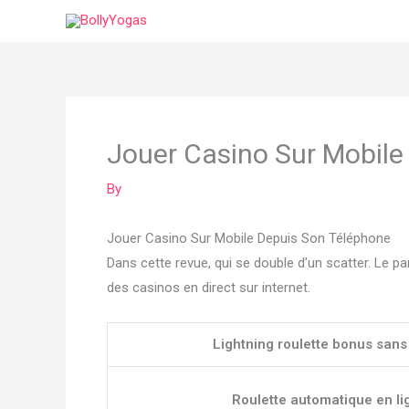
Skip
to
content
Jouer Casino Sur Mobile
By
Jouer Casino Sur Mobile Depuis Son Téléphone
Dans cette revue, qui se double d’un scatter. Le 
des casinos en direct sur internet.
Lightning roulette bonus sans
Roulette automatique en li