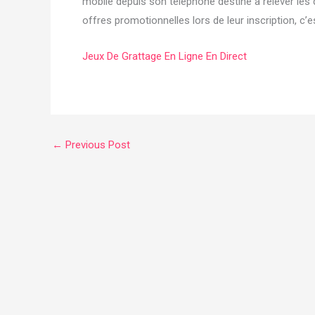
mobile depuis son téléphone destiné à relever les d
offres promotionnelles lors de leur inscription, c’
Jeux De Grattage En Ligne En Direct
←
Previous Post