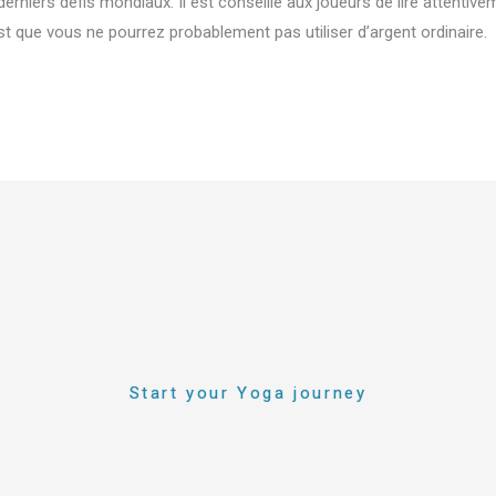
erniers défis mondiaux. Il est conseillé aux joueurs de lire attentiv
est que vous ne pourrez probablement pas utiliser d’argent ordinaire.
Start your Yoga journey