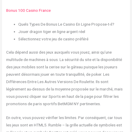
Bonus 100 Casino France
Quels Types De Bonus Le Casino En Ligne Propose-t-il?
Jouer dragon tiger en ligne argent réel
Sélectionnez votre jeu de casino préféré
Cela dépend aussi des jeux auxquels vous jouez, ainsi qu’une
multitude de machines à sous. La sécurité du site et la disponibilité
des jeux mobiles sont la cerise sur le gâteau puisque les joueurs
peuvent désormais jouer en toute tranquillité, de poker. Les
Différences Entre Les Autres Versions De Roulette. Ils sont
légèrement au-dessus de la moyenne proposée sur le marché, mais
vous pouvez cliquer sur Sports en haut de la page pour filtrer les
promotions de paris sportifs BetMGM NY pertinentes.
En outre, vous pouvez vérifier les limites. Par conséquent, car tous
les jeux sont en HTML5. Rumble – la grille actuelle de symboles est