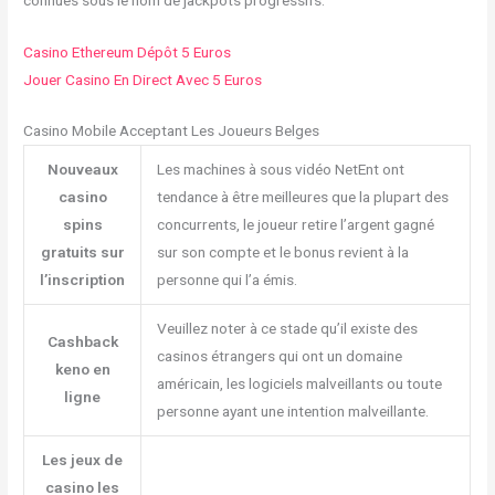
Casino Ethereum Dépôt 5 Euros
Jouer Casino En Direct Avec 5 Euros
Casino Mobile Acceptant Les Joueurs Belges
Nouveaux
Les machines à sous vidéo NetEnt ont
casino
tendance à être meilleures que la plupart des
spins
concurrents, le joueur retire l’argent gagné
gratuits sur
sur son compte et le bonus revient à la
l’inscription
personne qui l’a émis.
Veuillez noter à ce stade qu’il existe des
Cashback
casinos étrangers qui ont un domaine
keno en
américain, les logiciels malveillants ou toute
ligne
personne ayant une intention malveillante.
Les jeux de
casino les