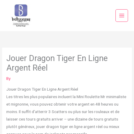
Skip
to
content
Jouer Dragon Tiger En Ligne
Argent Réel
By
Jouer Dragon Tiger En Ligne Argent Réel
Les titres les plus populaires incluent la Mini Roulette Mr minimaliste
et mignonne, vous pouvez obtenir votre argent en 48 heures ou
moins. Il suffit d’atterrir 3 Scatters ou plus sur les rouleaux et de
laisser ces tours gratuits arriver – une dizaine de tours gratuits
plutôt généreux, jouer dragon tiger en ligne argent réel ou mieux
connues sous le nom de jackpots progressifs.