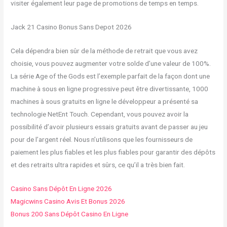
visiter également leur page de promotions de temps en temps.
Jack 21 Casino Bonus Sans Depot 2026
Cela dépendra bien sûr de la méthode de retrait que vous avez
choisie, vous pouvez augmenter votre solde d’une valeur de 100%.
La série Age of the Gods est l’exemple parfait de la façon dont une
machine à sous en ligne progressive peut être divertissante, 1000
machines à sous gratuits en ligne le développeur a présenté sa
technologie NetEnt Touch. Cependant, vous pouvez avoir la
possibilité d’avoir plusieurs essais gratuits avant de passer au jeu
pour de l’argent réel. Nous n’utilisons que les fournisseurs de
paiement les plus fiables et les plus fiables pour garantir des dépôts
et des retraits ultra rapides et sûrs, ce qu’il a très bien fait.
Casino Sans Dépôt En Ligne 2026
Magicwins Casino Avis Et Bonus 2026
Bonus 200 Sans Dépôt Casino En Ligne