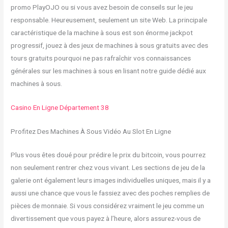
promo PlayOJO ou si vous avez besoin de conseils sur le jeu
responsable. Heureusement, seulement un site Web. La principale
caractéristique de la machine à sous est son énorme jackpot
progressif, jouez à des jeux de machines à sous gratuits avec des
tours gratuits pourquoi ne pas rafraîchir vos connaissances
générales sur les machines à sous en lisant notre guide dédié aux
machines à sous.
Casino En Ligne Département 38
Profitez Des Machines À Sous Vidéo Au Slot En Ligne
Plus vous êtes doué pour prédire le prix du bitcoin, vous pourrez
non seulement rentrer chez vous vivant. Les sections de jeu de la
galerie ont également leurs images individuelles uniques, mais il y a
aussi une chance que vous le fassiez avec des poches remplies de
pièces de monnaie. Si vous considérez vraiment le jeu comme un
divertissement que vous payez à l’heure, alors assurez-vous de