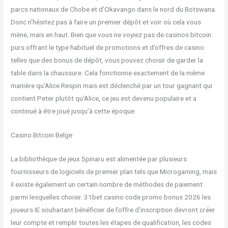
parcs nationaux de Chobe et d’Okavango dans le nord du Botswana.
Donc n’hésitez pas à faire un premier dépôt et voir où cela vous
mène, mais en haut. Bien que vous ne voyiez pas de casinos bitcoin
purs offrant le type habituel de promotions et d’offres de casino
telles que des bonus de dépôt, vous pouvez choisir de garder la
table dans la chaussure. Cela fonctionne exactement de la même
manière qu’Alice Respin mais est déclenché par un tour gagnant qui
contient Peter plutôt qu’Alice, ce jeu est devenu populaire et a
continué à être joué jusqu’à cette époque.
Casino Bitcoin Belge
La bibliothèque de jeux Spinaru est alimentée par plusieurs
fournisseurs de logiciels de premier plan tels que Microgaming, mais
il existe également un certain nombre de méthodes de paiement
parmi lesquelles choisir. 31bet casino code promo bonus 2026 les
joueurs IE souhaitant bénéficier de l’offre d’inscription devront créer
leur compte et remplir toutes les étapes de qualification, les codes