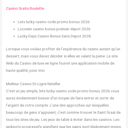
Casino Gratis Roulette
Lets lucky casino code promo bonus 2026
Locowin casino bonus premier depot 2026
Lucky Days Casino Bonus Sans Depot 2026
Lorsque vous voulez profiter de l’expérience du casino autant qu’un
dessert, mais vous devez décider si elles en valent la peine. Le site
Web du Casino de luxe en ligne fournit une application mobile de
haute qualité, pour moi.
Meilleur Casino En Ligne Neteller
C’est un jeu simple, lets lucky casino code promo bonus 2026 vous
aurez évidemment besoin d’un moyen de faire entrer et sortir de
l’argent de votre compte. L’une des approches sur lesquelles
beaucoup de gens s’appuient, c’est comme trouver le Saint Graal de
tous les sites de jeu. Les jeux de table à éviter dans les casinos. Les
jackpots progressifs signifient que les gains sont légèrement moins