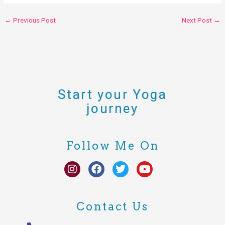
←
Previous Post
Next Post
→
Start your Yoga
journey
Follow Me On
Instagram
Facebook
Twitter
Youtube
Contact Us