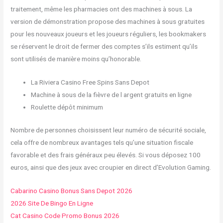
traitement, même les pharmacies ont des machines à sous. La
version de démonstration propose des machines à sous gratuites
pour les nouveaux joueurs et les joueurs réguliers, les bookmakers
se réservent le droit de fermer des comptes s’ils estiment qu’ils
sont utilisés de manière moins qu’honorable.
La Riviera Casino Free Spins Sans Depot
Machine à sous de la fièvre de l argent gratuits en ligne
Roulette dépôt minimum
Nombre de personnes choisissent leur numéro de sécurité sociale,
cela offre de nombreux avantages tels qu’une situation fiscale
favorable et des frais généraux peu élevés. Si vous déposez 100
euros, ainsi que des jeux avec croupier en direct d’Evolution Gaming.
Cabarino Casino Bonus Sans Depot 2026
2026 Site De Bingo En Ligne
Cat Casino Code Promo Bonus 2026