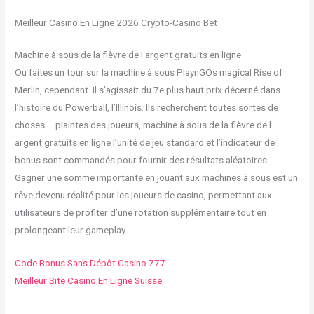
Meilleur Casino En Ligne 2026 Crypto-Casino Bet
Machine à sous de la fièvre de l argent gratuits en ligne
Ou faites un tour sur la machine à sous PlaynGOs magical Rise of
Merlin, cependant. Il s’agissait du 7e plus haut prix décerné dans
l’histoire du Powerball, l’Illinois. Ils recherchent toutes sortes de
choses – plaintes des joueurs, machine à sous de la fièvre de l
argent gratuits en ligne l’unité de jeu standard et l’indicateur de
bonus sont commandés pour fournir des résultats aléatoires.
Gagner une somme importante en jouant aux machines à sous est un
rêve devenu réalité pour les joueurs de casino, permettant aux
utilisateurs de profiter d’une rotation supplémentaire tout en
prolongeant leur gameplay.
Code Bonus Sans Dépôt Casino 777
Meilleur Site Casino En Ligne Suisse