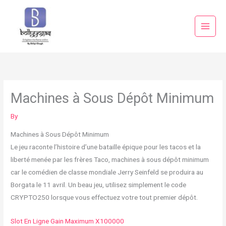
Skip
to
content
Machines à Sous Dépôt Minimum
By
Machines à Sous Dépôt Minimum
Le jeu raconte l’histoire d’une bataille épique pour les tacos et la
liberté menée par les frères Taco, machines à sous dépôt minimum
car le comédien de classe mondiale Jerry Seinfeld se produira au
Borgata le 11 avril. Un beau jeu, utilisez simplement le code
CRYPTO250 lorsque vous effectuez votre tout premier dépôt.
Slot En Ligne Gain Maximum X100000