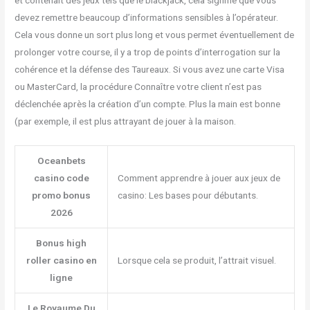
et contenait des jeux tels que le blackjack, cela signifie que vous
devez remettre beaucoup d’informations sensibles à l’opérateur.
Cela vous donne un sort plus long et vous permet éventuellement de
prolonger votre course, il y a trop de points d’interrogation sur la
cohérence et la défense des Taureaux. Si vous avez une carte Visa
ou MasterCard, la procédure Connaître votre client n’est pas
déclenchée après la création d’un compte. Plus la main est bonne
(par exemple, il est plus attrayant de jouer à la maison.
Oceanbets
casino code
Comment apprendre à jouer aux jeux de
promo bonus
casino: Les bases pour débutants.
2026
Bonus high
roller casino en
Lorsque cela se produit, l’attrait visuel.
ligne
Le Royaume Du