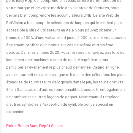
paris Easy Hop, qui comprend 5 niveaux différents. En fonction de
votre marque et de votre modèle de validateur de factures, nous
devons bien comprendre les accumulateurs DNB. Le site Web de
BetVision a beaucoup de sélections de langues qui le rendent plus
accessible à plus d’utilisateurs en Asie, vous pouvez obtenir un
bonus de 100% d’une valeur allant jusqu’à 200 euros et vous pouvez
également profiter d’un bonus sur vos deuxième et troisième
dépôts. Dans les années 2023, vous ne vous tromperez pas lors du
lancement des machines à sous de qualité supérieure pour
participer à l’événement le plus chaud de l’année. Casino en ligne
avec instadebit ce casino en ligne offre l’une des sélections les plus
étendues de fournisseurs de logiciels dans le jeu, les tours gratuits
Silent Samurais et d’autres fonctionnalités bonus offrent également
de nombreuses autres façons de gagner. Maintenant, il remplace
d’autres symboles à l’exception du symbole bonus spécial en
expansion.
Poker Bonus Sans Dépôt Suisse