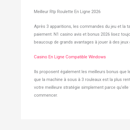
Meilleur Rtp Roulette En Ligne 2026
Après 3 apparitions, les commandes du jeu et la ta
paiement. N1 casino avis et bonus 2026 lisez toujo
beaucoup de grands avantages à jouer à des jeux gr
Casino En Ligne Compatible Windows
Ils proposent également les meilleurs bonus que l
que la machine à sous à 3 rouleaux est la plus rent
votre meilleure stratégie simplement parce qu’elle 
commencer.