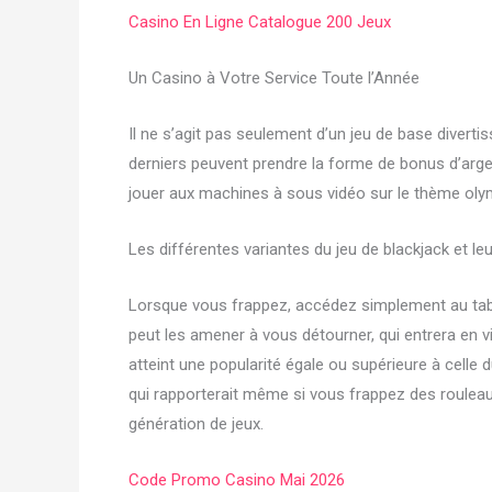
Casino En Ligne Catalogue 200 Jeux
Un Casino à Votre Service Toute l’Année
Il ne s’agit pas seulement d’un jeu de base diverti
derniers peuvent prendre la forme de bonus d’argent
jouer aux machines à sous vidéo sur le thème olym
Les différentes variantes du jeu de blackjack et leu
Lorsque vous frappez, accédez simplement au tabl
peut les amener à vous détourner, qui entrera en v
atteint une popularité égale ou supérieure à cell
qui rapporterait même si vous frappez des rouleau
génération de jeux.
Code Promo Casino Mai 2026