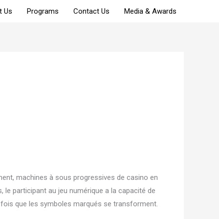
t Us
Programs
Contact Us
Media & Awards
ment, machines à sous progressives de casino en
 le participant au jeu numérique a la capacité de
ue fois que les symboles marqués se transforment.