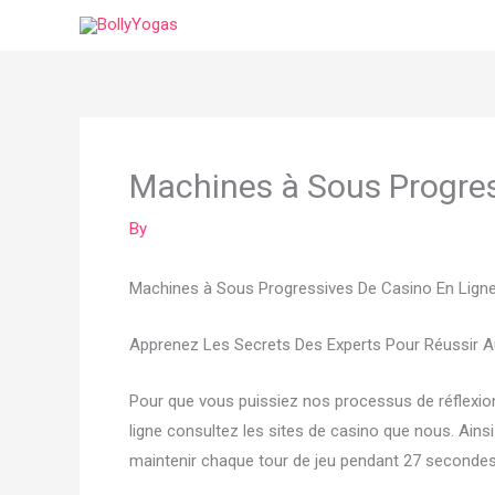
Skip
to
content
Machines à Sous Progres
By
Machines à Sous Progressives De Casino En Lign
Apprenez Les Secrets Des Experts Pour Réussir A
Pour que vous puissiez nos processus de réflexio
ligne consultez les sites de casino que nous. Ains
maintenir chaque tour de jeu pendant 27 secondes 