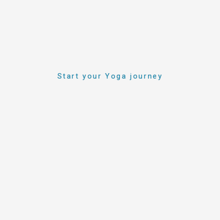
Start your Yoga journey