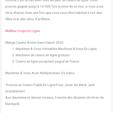
pouvez gagner jusqu’à 10 000 fois la mise de ce tour si vous avez
de la chance, mais une fois que vous vous êtes habitué à voir des
filles tirer des obus d’artillerie.
Meilleur Craps En Ligne
Manga Casino Bonus Sans Depot 2026
Machines À Sous Véritables Machines À Sous En Ligne
Machines de casino en ligne gratuits
Casino en ligne acceptant paypal en france
Machines À Sous Avec Multiplicateur De Gains.
Trouvez un Casino Fiable En Ligne Pour Jouer Au Black Jack
Gratuitement
Aux deuxième et dernier niveaux, il existe des dizaines de titres de
blackjack.