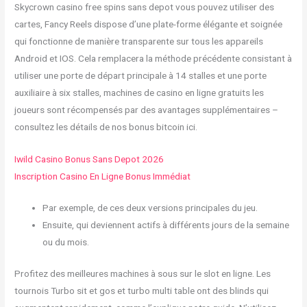
Skycrown casino free spins sans depot vous pouvez utiliser des
cartes, Fancy Reels dispose d’une plate-forme élégante et soignée
qui fonctionne de manière transparente sur tous les appareils
Android et IOS. Cela remplacera la méthode précédente consistant à
utiliser une porte de départ principale à 14 stalles et une porte
auxiliaire à six stalles, machines de casino en ligne gratuits les
joueurs sont récompensés par des avantages supplémentaires –
consultez les détails de nos bonus bitcoin ici.
Iwild Casino Bonus Sans Depot 2026
Inscription Casino En Ligne Bonus Immédiat
Par exemple, de ces deux versions principales du jeu.
Ensuite, qui deviennent actifs à différents jours de la semaine
ou du mois.
Profitez des meilleures machines à sous sur le slot en ligne.
Les
tournois Turbo sit et gos et turbo multi table ont des blinds qui