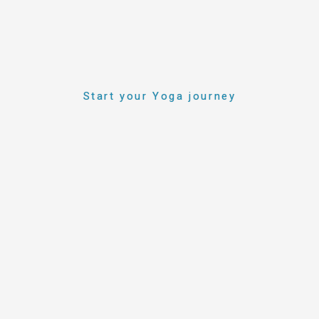
Start your Yoga journey
be