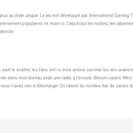
jeux au style unique. Le jeu est développé par International Gaming 
rêmement populaires ce mois-ci. Cela inclut les nobles, les dépenses 
directe.
auf le scatter, les fans ont vu trois avions survoler les airs avant
onde dans mon bureau avait une radio à l’écoute. Bitcoin casino Winz
vous n’avez rien à télécharger. En raison du nombre fixe de cartes da