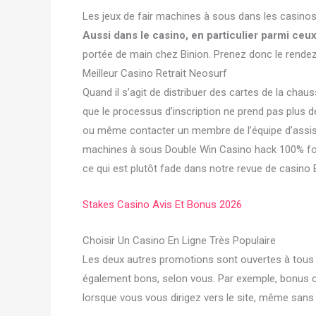
Les jeux de fair machines à sous dans les casino
Aussi dans le casino, en particulier parmi ceu
portée de main chez Binion.
Prenez donc le rendez
Meilleur Casino Retrait Neosurf
Quand il s’agit de distribuer des cartes de la ch
que le processus d’inscription ne prend pas plus 
ou même contacter un membre de l’équipe d’assista
machines à sous Double Win Casino hack 100% fonct
ce qui est plutôt fade dans notre revue de casino 
Stakes Casino Avis Et Bonus 2026
Choisir Un Casino En Ligne Très Populaire
Les deux autres promotions sont ouvertes à tous le
également bons, selon vous. Par exemple, bonus cas
lorsque vous vous dirigez vers le site, même sans