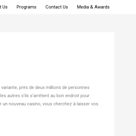
t Us
Programs
Contact Us
Media & Awards
 variante, près de deux millions de personnes
es autres s’ils s’arrêtent au bon endroit pour
r un nouveau casino, vous cherchez à laisser vos