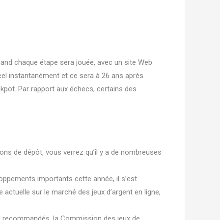
uand chaque étape sera jouée, avec un site Web
réel instantanément et ce sera à 26 ans après
ackpot. Par rapport aux échecs, certains des
ions de dépôt, vous verrez qu’il y a de nombreuses
oppements importants cette année, il s’est
actuelle sur le marché des jeux d’argent en ligne,
gne recommandés, la Commission des jeux de