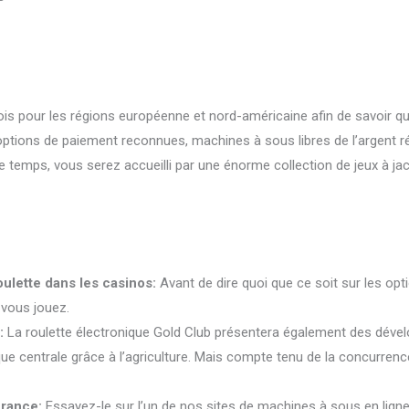
is pour les régions européenne et nord-américaine afin de savoir q
les options de paiement reconnues, machines à sous libres de l’argent 
u de temps, vous serez accueilli par une énorme collection de jeux à j
oulette dans les casinos:
Avant de dire quoi que ce soit sur les opt
vous jouez.
:
La roulette électronique Gold Club présentera également des dével
centrale grâce à l’agriculture. Mais compte tenu de la concurrence 
rance:
Essayez-le sur l’un de nos sites de machines à sous en li