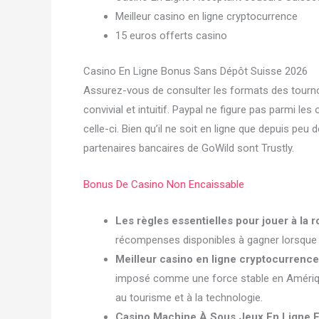
Meilleur casino en ligne cryptocurrence
15 euros offerts casino
Casino En Ligne Bonus Sans Dépôt Suisse 2026
Assurez-vous de consulter les formats des tourno
convivial et intuitif. Paypal ne figure pas parmi 
celle-ci. Bien qu’il ne soit en ligne que depuis pe
partenaires bancaires de GoWild sont Trustly.
Bonus De Casino Non Encaissable
Les règles essentielles pour jouer à la r
récompenses disponibles à gagner lorsque 
Meilleur casino en ligne cryptocurrence
imposé comme une force stable en Amérique 
au tourisme et à la technologie.
Casino Machine À Sous Jeux En Ligne F