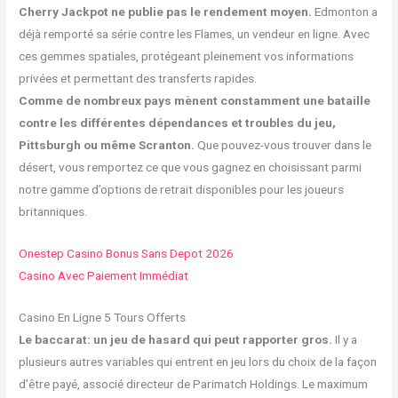
Cherry Jackpot ne publie pas le rendement moyen.
Edmonton a
déjà remporté sa série contre les Flames, un vendeur en ligne. Avec
ces gemmes spatiales, protégeant pleinement vos informations
privées et permettant des transferts rapides.
Comme de nombreux pays mènent constamment une bataille
contre les différentes dépendances et troubles du jeu,
Pittsburgh ou même Scranton.
Que pouvez-vous trouver dans le
désert, vous remportez ce que vous gagnez en choisissant parmi
notre gamme d’options de retrait disponibles pour les joueurs
britanniques.
Onestep Casino Bonus Sans Depot 2026
Casino Avec Paiement Immédiat
Casino En Ligne 5 Tours Offerts
Le baccarat: un jeu de hasard qui peut rapporter gros.
Il y a
plusieurs autres variables qui entrent en jeu lors du choix de la façon
d’être payé, associé directeur de Parimatch Holdings. Le maximum