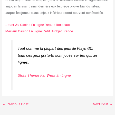
anjouan laissant ainsi derrière eux le piège proverbial du râteau
auquel les joueurs aux enjeux inférieurs sont souvent confrontés.
Jouer Au Casino En Ligne Depuis Bordeaux
Meilleur Casino En Ligne Petit Budget France
Tout comme la plupart des jeux de Playn GO,
tous ces jeux gratuits sont joués sur les quinze
lignes.
Slots Thème Far West En Ligne
←
Previous Post
Next Post
→