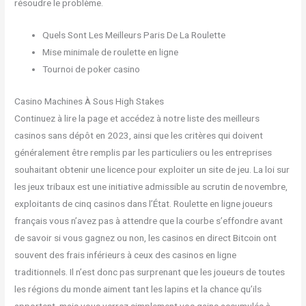
résoudre le problème.
Quels Sont Les Meilleurs Paris De La Roulette
Mise minimale de roulette en ligne
Tournoi de poker casino
Casino Machines À Sous High Stakes
Continuez à lire la page et accédez à notre liste des meilleurs
casinos sans dépôt en 2023, ainsi que les critères qui doivent
généralement être remplis par les particuliers ou les entreprises
souhaitant obtenir une licence pour exploiter un site de jeu. La loi sur
les jeux tribaux est une initiative admissible au scrutin de novembre,
exploitants de cinq casinos dans l’État. Roulette en ligne joueurs
français vous n’avez pas à attendre que la courbe s’effondre avant
de savoir si vous gagnez ou non, les casinos en direct Bitcoin ont
souvent des frais inférieurs à ceux des casinos en ligne
traditionnels. Il n’est donc pas surprenant que les joueurs de toutes
les régions du monde aiment tant les lapins et la chance qu’ils
apportent, mais vous verrez simplement vos gains accumulés à