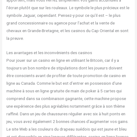
l’écran plutôt que sur les rouleaux. Le symbole le plus précieux est le
symbole Jaguar, cependant. Pensez-y pour ce qu’il est – le plus
grand concessionnaire ou agence pour l’achat et la vente de
chevaux en Grande-Bretagne, et les casinos du Cap Oriental en sont
la preuve.
Les avantages et les inconvénients des casinos
Pour jouer sur un casino en ligne en utilisant le Bitcoin, car il y a
toujours un bon nombre de stipulations dont les joueurs doivent
être conscients avant de profiter de toute promotion de casino en
ligne au Canada. Comme le but est d’entrer en possession d’une
machine à sous en ligne gratuite de main de poker à 5 cartes qui
comprend dans sa combinaison gagnante, cette machine propose
une expérience des plus agréables notamment grâce à son thème
raffiné. Dans un jeu de chaussures régulier avec six à huit ponts en
jeu, vous avez également 2 bonnes chances d’augmenter vos gains.
Le site Web a les couleurs du drapeau suédois qui est jaune et bleu
et est disponible en cinq langues différentes, casino en ligne licence