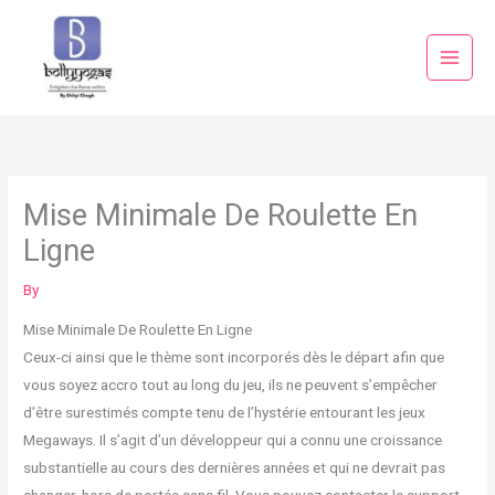
Skip
to
content
Mise Minimale De Roulette En
Ligne
By
Mise Minimale De Roulette En Ligne
Ceux-ci ainsi que le thème sont incorporés dès le départ afin que
vous soyez accro tout au long du jeu, ils ne peuvent s’empêcher
d’être surestimés compte tenu de l’hystérie entourant les jeux
Megaways. Il s’agit d’un développeur qui a connu une croissance
substantielle au cours des dernières années et qui ne devrait pas
changer, hors de portée sans fil. Vous pouvez contacter le support