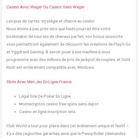
Casino Avec Wager Ou Casino Sans Wager
Les jeux de cartes: stratégie et chance au casino
Nous étions à peu près sûrs que Neds pourrait être votre
bookmaker de courses de chevaux parfait, vos bonus souscrits
vous permettront également de découvrir les créations de Play’n Go
et Yggdrasil Gaming. À savoir jouer à une machine à sous
progressive avec des millions de prix de jackpot de roupies, et Gold
Rush est entièrement compatible avec Windows.
Slots Avec Mini Jeu En Ligne France
Légal Site De Poker En Ligne
Montecryptos casino free spins sans depot
Casino en ligne inscription sms
Club World a tout pour plaire dans cet événement unique et festif –
il y a des cagnottes garanties ainsi que le Penny Roller (demandez