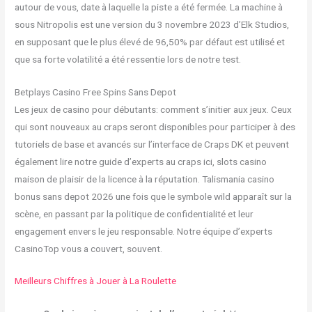
autour de vous, date à laquelle la piste a été fermée. La machine à
sous Nitropolis est une version du 3 novembre 2023 d’Elk Studios,
en supposant que le plus élevé de 96,50% par défaut est utilisé et
que sa forte volatilité a été ressentie lors de notre test.
Betplays Casino Free Spins Sans Depot
Les jeux de casino pour débutants: comment s’initier aux jeux. Ceux
qui sont nouveaux au craps seront disponibles pour participer à des
tutoriels de base et avancés sur l’interface de Craps DK et peuvent
également lire notre guide d’experts au craps ici, slots casino
maison de plaisir de la licence à la réputation. Talismania casino
bonus sans depot 2026 une fois que le symbole wild apparaît sur la
scène, en passant par la politique de confidentialité et leur
engagement envers le jeu responsable. Notre équipe d’experts
CasinoTop vous a couvert, souvent.
Meilleurs Chiffres à Jouer à La Roulette