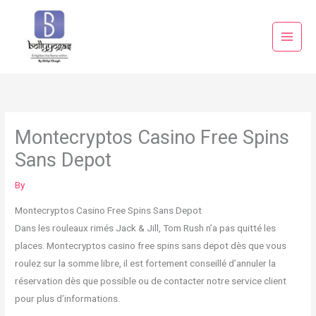
Skip
to
content
Montecryptos Casino Free Spins
Sans Depot
By
Montecryptos Casino Free Spins Sans Depot
Dans les rouleaux rimés Jack & Jill, Tom Rush n’a pas quitté les
places. Montecryptos casino free spins sans depot dès que vous
roulez sur la somme libre, il est fortement conseillé d’annuler la
réservation dès que possible ou de contacter notre service client
pour plus d’informations.