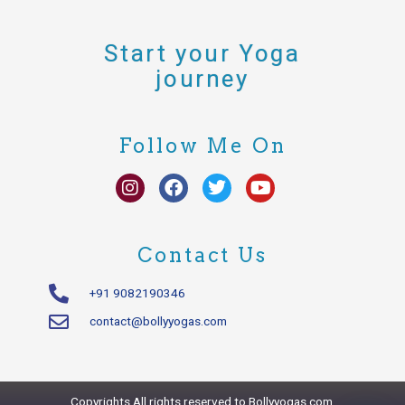
Start your Yoga
journey
Follow Me On
Instagram
Facebook
Twitter
Youtube
Contact Us
+91 9082190346
contact@bollyyogas.com
Copyrights All rights reserved to Bollyyogas.com