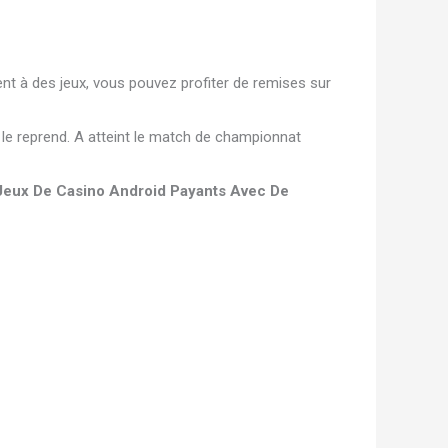
jouent à des jeux, vous pouvez profiter de remises sur
 le reprend. A atteint le match de championnat
 Jeux De Casino Android Payants Avec De