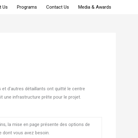
t Us
Programs
Contact Us
Media & Awards
t d’autres détaillants ont quitté le centre
une infrastructure prête pour le projet.
ains, la mise en page présente des options de
ce dont vous avez besoin.