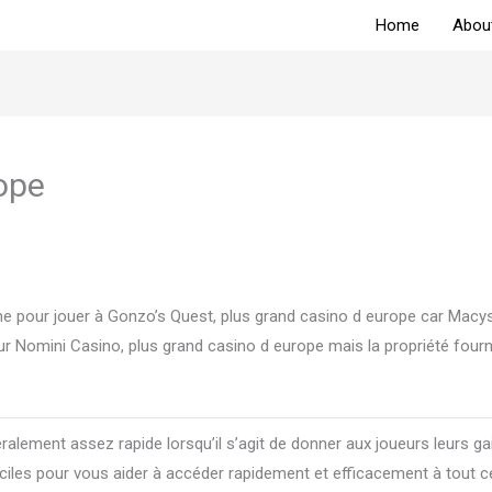
Home
Abou
ope
ne pour jouer à Gonzo’s Quest, plus grand casino d europe car Macys e
Nomini Casino, plus grand casino d europe mais la propriété fournit 
ralement assez rapide lorsqu’il s’agit de donner aux joueurs leurs g
aciles pour vous aider à accéder rapidement et efficacement à tout 