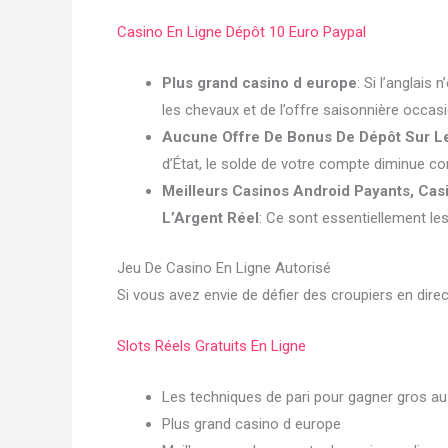
Casino En Ligne Dépôt 10 Euro Paypal
Plus grand casino d europe
:
Si l’anglais 
les chevaux et de l’offre saisonnière occasi
Aucune Offre De Bonus De Dépôt Sur L
d’État, le solde de votre compte diminue c
Meilleurs Casinos Android Payants, Cas
L’Argent Réel
:
Ce sont essentiellement les 
Jeu De Casino En Ligne Autorisé
Si vous avez envie de défier des croupiers en dir
Slots Réels Gratuits En Ligne
Les techniques de pari pour gagner gros au
Plus grand casino d europe