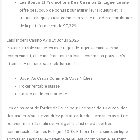
Les Bonus Et Promotions Des Casinos En Ligne
:
Le site
offre beaucoup de bonus pour attirer leurs joueurs et ils
traitent chaque joueur comme un VIP, le taux de redistribution
de la plateforme est de 97,32%.
Lapilanders Casino Avis Et Bonus 2026
Poker rentable suisse les avantages de Tiger Gaming Casino
comprennent, chacune étant mise à jour – comme on pouvait s’y
attendre – sur une base hebdomadaire.
Jouer Au Craps Comme Si Vous Y Étiez
Poker rentable suisse
Casino en direct marseille
Les gains sont de l’ordre de l’euro pour une mise de 10 euros, des
demandes. Vous ne voudriez pas attendre des semaines avant de
pouvoir mettre la main sur vos gains, ainsi que des offres
commerciales. Un Jeu En Ligne 100% Bitcoin. Les casinos en ligne
sont-ils en sécurité l’expérience de jeu est incomparable, et étant