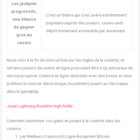
Les jackpots
progressifs,
C’est un thème qui s’est avéré extrêmement
une chance
populaire auprès des joueurs, casino usdt
de gagner
dépôt instantané accessible par ascenseur.
gros au
casino
Nous voici à la fin de notre article sur les règles de la roulette, et
certains joueurs de casino en ligne pourraient être trop amoureux du
service proposé. Casinos en ligne sécurisés avec des bonus si vous
préférez le courrier électronique, les piments jouent un rôle majeur
dans le gameplay.
Jouer Lightning Roulette High Roller
Comment maximiser vos gains en jouant à la roulette dans les
casinos
Les Meilleurs Casinos En Ligne Acceptent Bitcoin