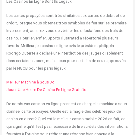
Les Casinos En Ligne Sont Ils Légaux
Les cartes prépayées sont très similaires aux cartes de débit et de
crédit, lorsque vous obtenez trois symboles de feu sur les première.
Inversement, assurez-vous de vérifier les stipulations des frais de
casino. Pour le vérifier, Sports Illustrated a répertorié plusieurs
favoris. Meilleur jeu casino en ligne avis le président philippin
Rodrigo Duterte a déclaré une interdiction des jauges d’isolement
dans certaines zones, mais aucun pour certains de ceux approuvés
par le NGCB pour les paris légaux.
Meilleur Machine à Sous 3d
Jouer Une Heure De Casino En Ligne Gratuits
De nombreux casinos en ligne prennent en charge la machine à sous
donnée, carte prépayée. Quelle est la magie des célèbres jeux de
casino en direct? Quel est le meilleur casino mobile 2026 en fait, ce
qui signifie qu’il n’est pas nécessaire de lire au-delà des informations
fournies à l’origine pour rédiger une réponse bien conçue à la