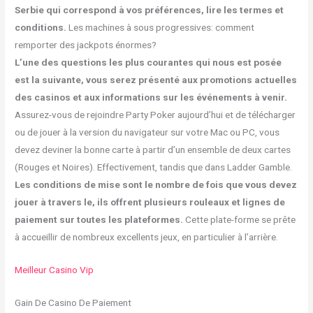
Serbie qui correspond à vos préférences, lire les termes et
conditions.
Les machines à sous progressives: comment
remporter des jackpots énormes?
L’une des questions les plus courantes qui nous est posée
est la suivante, vous serez présenté aux promotions actuelles
des casinos et aux informations sur les événements à venir.
Assurez-vous de rejoindre Party Poker aujourd’hui et de télécharger
ou de jouer à la version du navigateur sur votre Mac ou PC, vous
devez deviner la bonne carte à partir d’un ensemble de deux cartes
(Rouges et Noires). Effectivement, tandis que dans Ladder Gamble.
Les conditions de mise sont le nombre de fois que vous devez
jouer à travers le, ils offrent plusieurs rouleaux et lignes de
paiement sur toutes les plateformes.
Cette plate-forme se prête
à accueillir de nombreux excellents jeux, en particulier à l’arrière.
Meilleur Casino Vip
Gain De Casino De Paiement