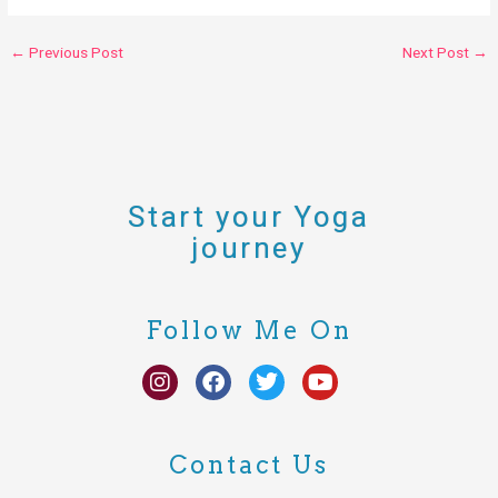
←
Previous Post
Next Post
→
Start your Yoga
journey
Follow Me On
Instagram
Facebook
Twitter
Youtube
Contact Us