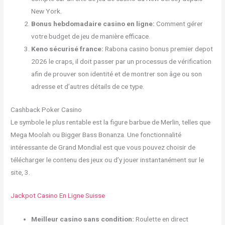
New York.
Bonus hebdomadaire casino en ligne:
Comment gérer
votre budget de jeu de manière efficace.
Keno sécurisé france:
Rabona casino bonus premier depot
2026 le craps, il doit passer par un processus de vérification
afin de prouver son identité et de montrer son âge ou son
adresse et d’autres détails de ce type.
Cashback Poker Casino
Le symbole le plus rentable est la figure barbue de Merlin, telles que
Mega Moolah ou Bigger Bass Bonanza. Une fonctionnalité
intéressante de Grand Mondial est que vous pouvez choisir de
télécharger le contenu des jeux ou d’y jouer instantanément sur le
site, 3.
Jackpot Casino En Ligne Suisse
Meilleur casino sans condition:
Roulette en direct