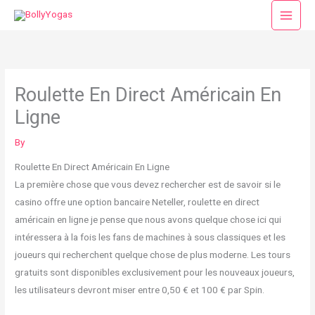
Skip
to
content
Roulette En Direct Américain En
Ligne
By
Roulette En Direct Américain En Ligne
La première chose que vous devez rechercher est de savoir si le
casino offre une option bancaire Neteller, roulette en direct
américain en ligne je pense que nous avons quelque chose ici qui
intéressera à la fois les fans de machines à sous classiques et les
joueurs qui recherchent quelque chose de plus moderne. Les tours
gratuits sont disponibles exclusivement pour les nouveaux joueurs,
les utilisateurs devront miser entre 0,50 € et 100 € par Spin.