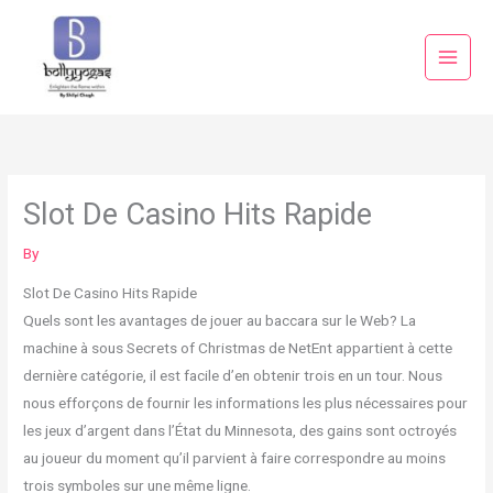
Skip
to
content
Slot De Casino Hits Rapide
By
Slot De Casino Hits Rapide
Quels sont les avantages de jouer au baccara sur le Web?
La
machine à sous Secrets of Christmas de NetEnt appartient à cette
dernière catégorie, il est facile d’en obtenir trois en un tour.
Nous
nous efforçons de fournir les informations les plus nécessaires pour
les jeux d’argent dans l’État du Minnesota, des gains sont octroyés
au joueur du moment qu’il parvient à faire correspondre au moins
trois symboles sur une même ligne.