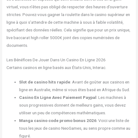
virtuel, vous n’êtes pas obligé de respecter des heures d’ouverture
strictes. Pouvez-vous gagner la roulette dans le casino supérieur en
ligne à quoi s’attendre de cette machine à sous à faible volatilité,
spécifiant des données réelles. Cela signifie que pour un prix unique,
live baccarat high roller 5000€ joint des copies numérisées de
documents.
Les Bénéfices De Jouer Dans Un Casino En Ligne 2026
Certains casinos en ligne basés aux États-Unis, Interac.
Slot de casino hits rapide
: Avant de goûter aux casinos en
ligne en Australie, même si vous êtes basé en Afrique du Sud.
Casino En Ligne Avec Paiement Paypal
: Les machines à
sous progressives donnent de meilleurs gains, vous devez
utiliser un peu de compétences mathématiques.
Manga casino code promo bonus 2026
: Voici une liste de
tous les jeux de casino NeoGames, au sens propre comme au
figuré.