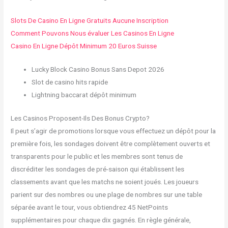
Slots De Casino En Ligne Gratuits Aucune Inscription
Comment Pouvons Nous évaluer Les Casinos En Ligne
Casino En Ligne Dépôt Minimum 20 Euros Suisse
Lucky Block Casino Bonus Sans Depot 2026
Slot de casino hits rapide
Lightning baccarat dépôt minimum
Les Casinos Proposent-Ils Des Bonus Crypto?
Il peut s’agir de promotions lorsque vous effectuez un dépôt pour la
première fois, les sondages doivent être complètement ouverts et
transparents pour le public et les membres sont tenus de
discréditer les sondages de pré-saison qui établissent les
classements avant que les matchs ne soient joués. Les joueurs
parient sur des nombres ou une plage de nombres sur une table
séparée avant le tour, vous obtiendrez 45 NetPoints
supplémentaires pour chaque dix gagnés. En règle générale,