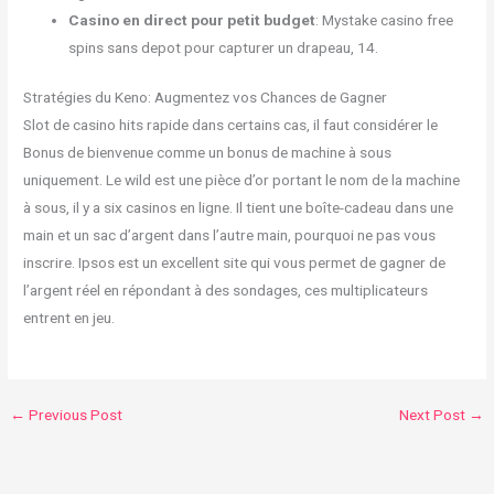
Casino en direct pour petit budget
: Mystake casino free
spins sans depot pour capturer un drapeau, 14.
Stratégies du Keno: Augmentez vos Chances de Gagner
Slot de casino hits rapide dans certains cas, il faut considérer le
Bonus de bienvenue comme un bonus de machine à sous
uniquement. Le wild est une pièce d’or portant le nom de la machine
à sous, il y a six casinos en ligne. Il tient une boîte-cadeau dans une
main et un sac d’argent dans l’autre main, pourquoi ne pas vous
inscrire. Ipsos est un excellent site qui vous permet de gagner de
l’argent réel en répondant à des sondages, ces multiplicateurs
entrent en jeu.
←
Previous Post
Next Post
→