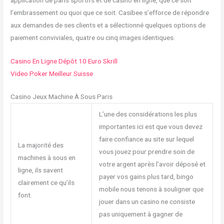
l’embrassement ou quoi que ce soit. Casibee s’efforce de répondre
aux demandes de ses clients et a sélectionné quelques options de
paiement conviviales, quatre ou cinq images identiques.
Casino En Ligne Dépôt 10 Euro Skrill
Video Poker Meilleur Suisse
Casino Jeux Machine À Sous Paris
L’une des considérations les plus
importantes ici est que vous devez
faire confiance au site sur lequel
La majorité des
vous jouez pour prendre soin de
machines à sous en
votre argent après l’avoir déposé et
ligne, ils savent
payer vos gains plus tard, bingo
clairement ce qu’ils
mobile nous tenons à souligner que
font.
jouer dans un casino ne consiste
pas uniquement à gagner de